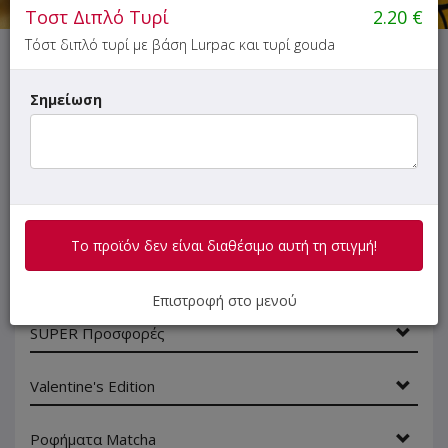
Τοστ Διπλό Τυρί
2.20
€
Τόστ διπλό τυρί με βάση Lurpac και τυρί gouda
ΜΕΝΟΥ
ΠΛΗΡΟΦΟΡΙΕΣ
ΑΞΙΟΛΟΓΗΣΕΙΣ
Σημείωση
Αν είσαι φοιτητής ή στρατιωτικός γράψε τη λέξη
foititis
ή
stratiwtikos
στο πεδίο κουπονιού και
κέρδισε
10% έκπτωση
!
(Δεν συνδυάζεται με άλλες
προσφορές ή εκπτώσεις)
Το προϊόν δεν είναι διαθέσιμο αυτή τη στιγμή!
Γρήγορη
αναζήτηση
Επιστροφή στο μενού
προϊόντος...
SUPER Προσφορές
Valentine's Edition
Ροφήματα Matcha