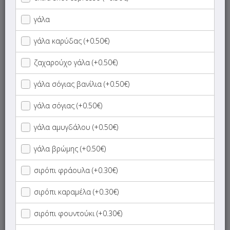
γάλα
Valentine's Edition
γάλα καρύδας (+0.50€)
Ροφήματα Matcha
ζαχαρούχο γάλα (+0.50€)
Ροφήματα Lotus Biscoff
γάλα σόγιας βανίλια (+0.50€)
Προϊόντα Lotus Biscoff
γάλα σόγιας (+0.50€)
γάλα αμυγδάλου (+0.50€)
Mikel Cookies
γάλα βρώμης (+0.50€)
Προσφορές Για Φοιτητές
σιρόπι φράουλα (+0.30€)
Cold Cappuccino
σιρόπι καραμέλα (+0.30€)
Cold Espresso
σιρόπι φουντούκι (+0.30€)