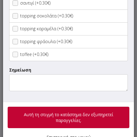
σαντιγί (+0.30€)
Cold Special
topping σοκολάτα (+0.30€)
Cold Διάφοροι Καφέδες
topping καραμέλα (+0.30€)
Cold Σοκολάτα - Ice Tea
topping φράουλα (+0.30€)
toffee (+0.30€)
Hot Espresso
Σημείωση
Hot Cappuccino
Hot Διάφοροι Καφέδες
Hot Σοκολάτα - Τσάι
Αυτή τη στιγμή το κατάστημα δεν εξυπηρετεί
Φρέσκο Γάλα
παραγγελίες.
Juices - Beverages