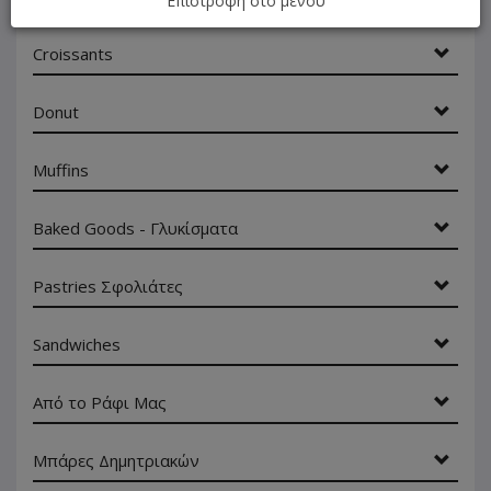
Επιστροφή στο μενού
Croissants
Donut
Muffins
Baked Goods - Γλυκίσματα
Pastries Σφολιάτες
Sandwiches
Από το Ράφι Μας
Μπάρες Δημητριακών