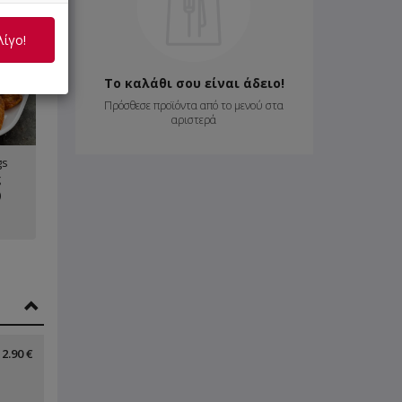
λίγο!
›
Το καλάθι σου είναι άδειο!
Πρόσθεσε προϊόντα από το μενού στα
αριστερά
gs
ς
)
2.90 €