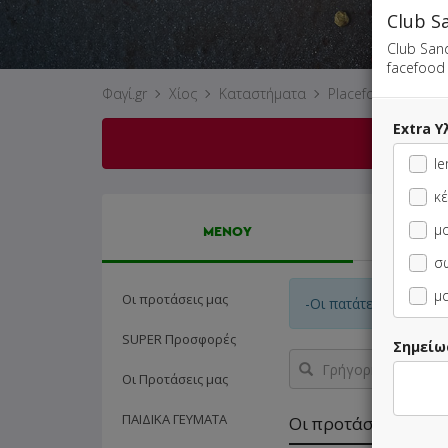
Club S
Club San
facefood
Φαγί.gr
Χίος
Καταστήματα
Placefood
Extra Υ
Δυστ
le
κέ
μ
ΜΕΝΟΥ
σω
μα
Οι προτάσεις μας
-Οι πατάτες μας είναι
SUPER Προσφορές
Σημείω
Γρήγορη
αναζήτηση
Οι Προτάσεις μας
προϊόντος...
ΠΑΙΔΙΚΑ ΓΕΥΜΑΤΑ
Οι προτάσεις μας