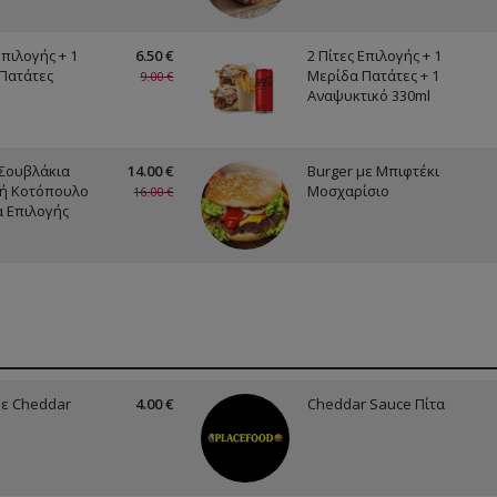
Επιλογής + 1
6.50 €
2 Πίτες Επιλογής + 1
Πατάτες
Μερίδα Πατάτες + 1
9.00 €
Αναψυκτικό 330ml
Σουβλάκια
14.00 €
Burger με Μπιφτέκι
 ή Κοτόπουλο
Μοσχαρίσιο
16.00 €
α Επιλογής
με Cheddar
4.00 €
Cheddar Sauce Πίτα