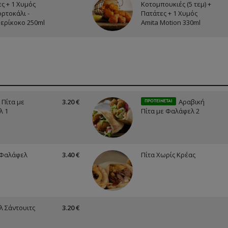
ς + 1 Χυμός
Κοτομπουκιές (5 τεμ) +
ορτοκάλι -
Πατάτες + 1 Χυμός
Βερίκοκο 250ml
Amita Motion 330ml
 Πίτα με
3.20 €
Αραβική
ΠΡΟΤΕΙΝΕΤΑΙ
λ 1
Πίτα με Φαλάφελ 2
 Φαλάφελ
3.40 €
Πίτα Χωρίς Κρέας
 Σάντουιτς
3.20 €