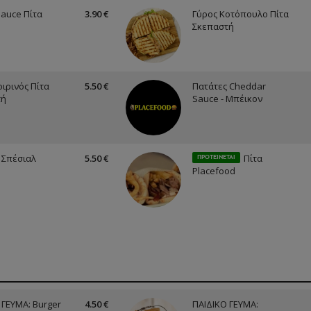
auce Πίτα
3.90 €
Γύρος Κοτόπουλο Πίτα
Σκεπαστή
οιρινός Πίτα
5.50 €
Πατάτες Cheddar
τή
Sauce - Μπέικον
 Σπέσιαλ
5.50 €
Πίτα
ΠΡΟΤΕΙΝΕΤΑΙ
Placefood
 ΓΕΥΜΑ: Burger
4.50 €
ΠΑΙΔΙΚΟ ΓΕΥΜΑ: