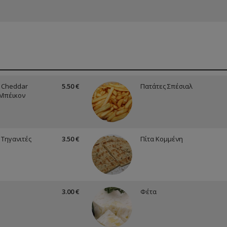
 Cheddar
5.50 €
Πατάτες Σπέσιαλ
 Μπέικον
 Τηγανιτές
3.50 €
Πίτα Κομμένη
3.00 €
Φέτα