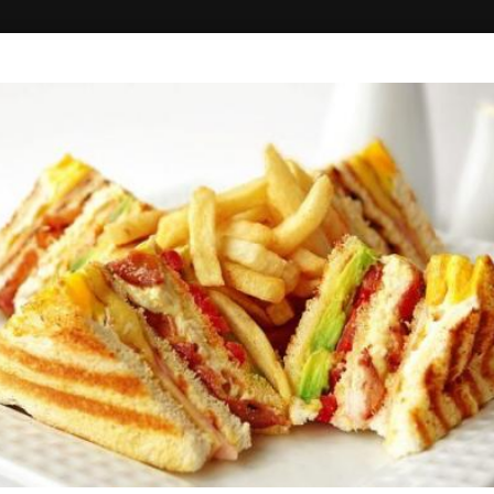
ΚΗ
ΔΙΑΓΩΝΙΣΜΟΙ
ΣΥΝΔΕΣΗ
PLACEFOOD
Σουβλάκι - Ψητά, Fast Food, Burger
3.00+
Στεφ. Τσουρή 4, Χίος