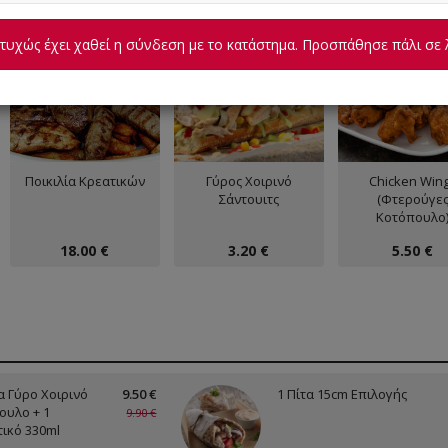
υχώς έχει χαθεί η σύνδεση με το κατάστημα. Προσπάθησε πάλι σε 
Ποικιλία Κρεατικών
Γύρος Χοιρινό
Chicken Win
Σάντουιτς
(Φτερούγε
Κοτόπουλο
18.00 €
3.20 €
5.50 €
α Γύρο Χοιρινό
9.50 €
1 Πίτα 15cm Επιλογής
ουλο + 1
9.90 €
ικό 330ml