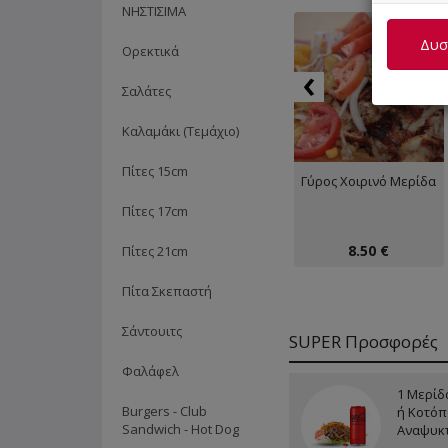
ΝΗΣΤΙΣΙΜΑ
Δυστ
Ορεκτικά
‹
Σαλάτες
Καλαμάκι (Τεμάχιο)
Πίτες 15cm
Γύρος Χοιρινό Μερίδα
Πίτες 17cm
8.50 €
Πίτες 21cm
Πίτα Σκεπαστή
Σάντουιτς
SUPER Προσφορές
Φαλάφελ
1 Μερίδ
Burgers - Club
ή Κοτόπ
Sandwich - Hot Dog
Αναψυκτ