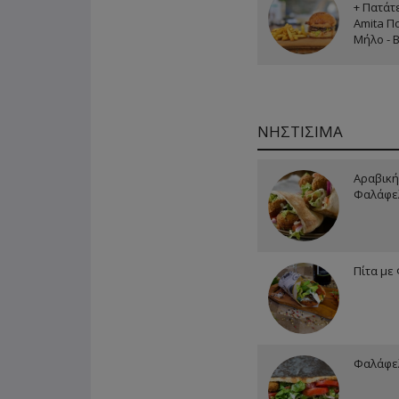
+ Πατάτε
Amita Π
Μήλο - 
ΝΗΣΤΙΣΙΜΑ
Αραβική
Φαλάφε
Πίτα με
Φαλάφελ