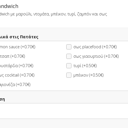
andwich
dwich με μαρούλι, ντομάτα, μπέικον, τυρί, ζαμπόν και σως
λικά στις Πατάτες
υχώς έχει χαθεί η σύνδεση με το κατάστημα. Προσπάθησε πάλι σε 
mon sauce (+0.70€)
σως placefood (+0.70€)
τσαπ (+0.70€)
σως γιαουρτιού (+0.70€)
ουστάρδα (+0.70€)
τυρί (+0.50€)
ΠΛΗΡΟΦΟΡΙΕΣ
ΑΞΙΟΛΟΓΗΣΕΙΣ
ς cocktail (+0.70€)
μπέικον (+0.50€)
γιονέζα (+0.70€)
 φρέσκες!
ση