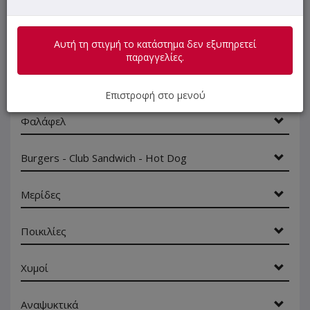
Πίτες 21cm
Αυτή τη στιγμή το κατάστημα δεν εξυπηρετεί
Πίτα Σκεπαστή
παραγγελίες.
Σάντουιτς
Επιστροφή στο μενού
Φαλάφελ
Burgers - Club Sandwich - Hot Dog
Μερίδες
Ποικιλίες
Χυμοί
Αναψυκτικά