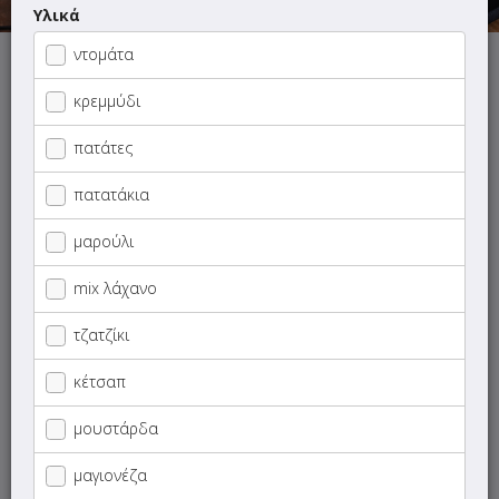
Υλικά
ντομάτα
Αυτή τη στιγμή το κατάστημα δεν εξυπηρετεί παραγγελίες.
κρεμμύδι
πατάτες
πατατάκια
ΜΕΝΟΥ
ΠΛΗΡΟΦΟΡΙΕΣ
ΑΞΙΟΛΟΓΗΣΕΙΣ
μαρούλι
mix λάχανο
-Οι πατάτες μας είναι φρέσκες!
τζατζίκι
Γρήγορη
αναζήτηση
κέτσαπ
προϊόντος...
Οι προτάσεις μας
μουστάρδα
μαγιονέζα
SUPER Προσφορές