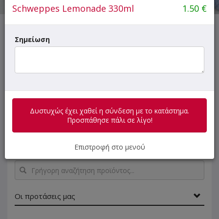
Schweppes Lemonade 330ml
1.50
€
Δυστυχώς έχει χαθεί η σύνδεση με το κατάστημα.
Σημείωση
Προσπάθησε πάλι σε λίγο!
ΜΕΝΟΥ
ΠΛΗΡΟΦΟΡΙΕΣ
ΑΞΙΟΛΟΓΗΣΕΙΣ
Δυστυχώς έχει χαθεί η σύνδεση με το κατάστημα.
Προσπάθησε πάλι σε λίγο!
-Οι πατάτες μας είναι φρέσκες!
Επιστροφή στο μενού
Γρήγορη
αναζήτηση
προϊόντος...
Οι προτάσεις μας