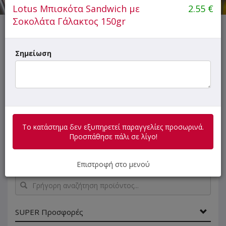
Lotus Μπισκότα Sandwich με
2.55
€
Σοκολάτα Γάλακτος 150gr
Το κατάστημα δεν εξυπηρετεί παραγγελίες προσωρινά.
Προσπάθησε πάλι σε λίγο!
Σημείωση
ΜΕΝΟΥ
ΠΛΗΡΟΦΟΡΙΕΣ
ΑΞΙΟΛΟΓΗΣΕΙΣ
Το κατάστημα δεν εξυπηρετεί παραγγελίες προσωρινά.
Προσπάθησε πάλι σε λίγο!
- Εξυπηρετούνται μόνο μία 6άδα/πολυσυσκευασία
νερά για λόγους ασφαλείας των διανομέων!
Επιστροφή στο μενού
Γρήγορη
αναζήτηση
προϊόντος...
SUPER Προσφορές