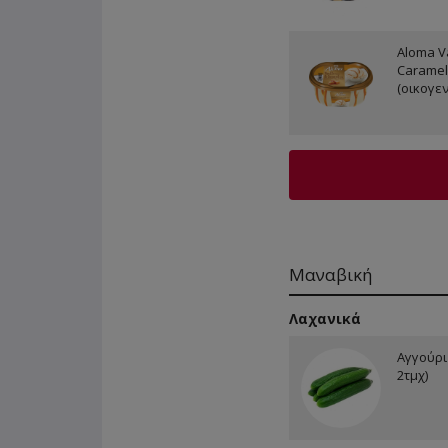
Aloma Va
Caramel
(οικογεν
Μαναβική
Λαχανικά
Αγγούρι
2τμχ)