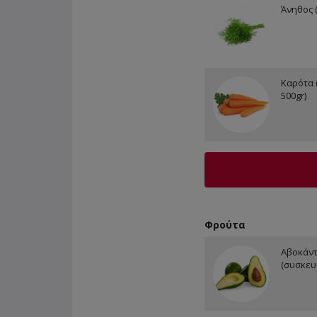
Άνηθος 
Καρότα 
500gr)
Φρούτα
Αβοκάντ
(συσκευ