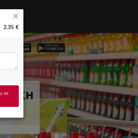
×
2.35
€
ΕΤΡΑΚΗ
ι σε