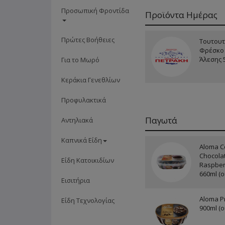
Προσωπική Φροντίδα
Προϊόντα Ημέρας
Πρώτες Βοήθειες
Τουτουτ
Φρέσκο 
Άλεσης 
Για το Μωρό
Κεράκια Γενεθλίων
Προφυλακτικά
Παγωτά
Αντηλιακά
Καπνικά Είδη
Aloma Co
Chocolat
Είδη Κατοικιδίων
Raspber
660ml (ο
Εισιτήρια
Aloma Pr
Είδη Τεχνολογίας
900ml (ο