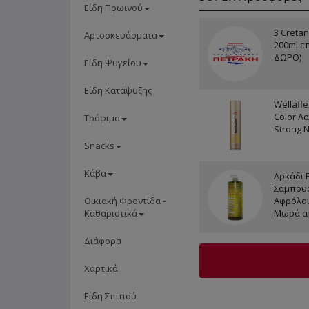
Είδη Πρωινού
3 Cretan
Αρτοσκευάσματα
200ml ε
ΔΩΡΟ)
Είδη Ψυγείου
Είδη Κατάψυξης
Wellaflex
Color Λ
Τρόφιμα
Strong 
Snacks
Κάβα
Αρκάδι 
Σαμπουά
Οικιακή Φροντίδα -
Αφρόλου
Καθαριστικά
Μωρά α
Διάφορα
Χαρτικά
Είδη Σπιτιού