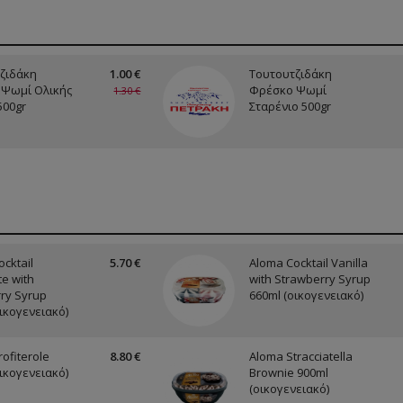
ζιδάκη
1.00 €
Τουτουτζιδάκη
Ψωμί Ολικής
Φρέσκο Ψωμί
1.30 €
500gr
Σταρένιο 500gr
cktail
5.70 €
Aloma Cocktail Vanilla
e with
with Strawberry Syrup
ry Syrup
660ml (οικογενειακό)
ικογενειακό)
ofiterole
8.80 €
Aloma Stracciatella
ικογενειακό)
Brownie 900ml
(οικογενειακό)