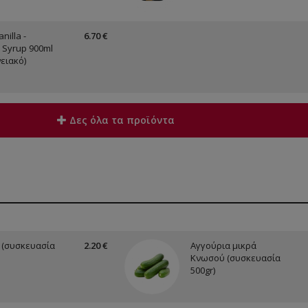
nilla -
6.70 €
 Syrup 900ml
ειακό)
Δες όλα τα προϊόντα
 (συσκευασία
2.20 €
Αγγούρια μικρά
Κνωσού (συσκευασία
500gr)