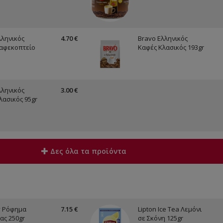
λληνικός
4.70 €
Bravo Ελληνικός
αφεκοπτείο
Καφές Κλασικός 193gr
λληνικός
3.00 €
λασικός 95gr
Δες όλα τα προϊόντα
y Ρόφημα
7.15 €
Lipton Ice Tea Λεμόνι
ας 250gr
σε Σκόνη 125gr