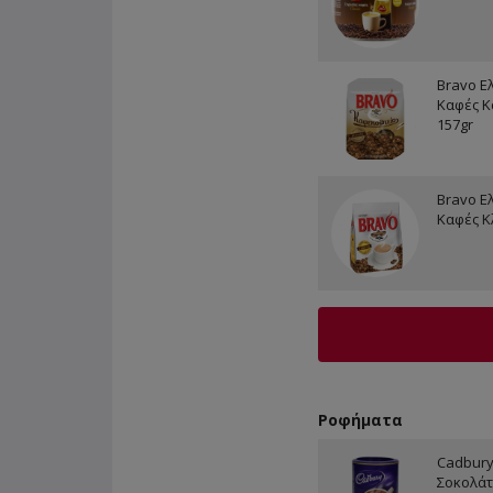
Bravo Ε
Καφές Κ
157gr
Bravo Ε
Καφές Κ
Ροφήματα
Cadbur
Σοκολάτ