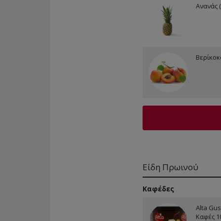
Ανανάς (
Βερίκοκα
Είδη Πρωινού
Καφέδες
Alta Gus
Καφές 1