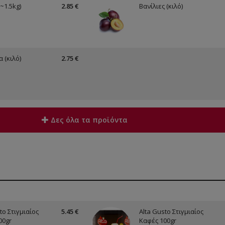
~1.5kg)
2.85 €
Βανίλιες (κιλό)
 (κιλό)
2.75 €
Δες όλα τα προϊόντα
to Στιγμιαίος
5.45 €
Alta Gusto Στιγμιαίος
00gr
Καφές 100gr