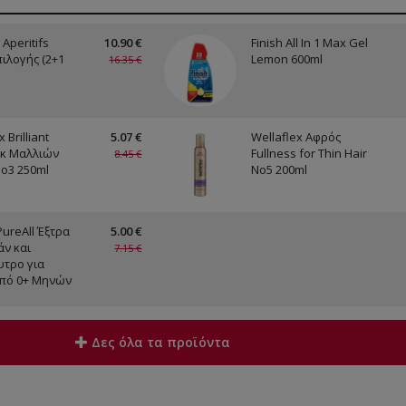
 Aperitifs
10.90 €
Finish All In 1 Max Gel
πιλογής (2+1
Lemon 600ml
16.35 €
 Brilliant
5.07 €
Wellaflex Αφρός
ακ Μαλλιών
Fullness for Thin Hair
8.45 €
No3 250ml
No5 200ml
PureAll Έξτρα
5.00 €
ν και
7.15 €
τρο για
πό 0+ Μηνών
Δες όλα τα προϊόντα