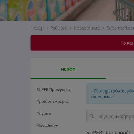
Φαγί.gr
Ρέθυμνο
Καταστήματα
Supermarket 
Το κατ
ΜΕΝΟΥ
SUPER Προσφορές
- Εξυπηρετούνται μό
διανομέων!
Προϊόντα Ημέρας
Γρήγορη
Παγωτά
αναζήτηση
προϊόντος...
Μαναβική
SUPER Προσφορές