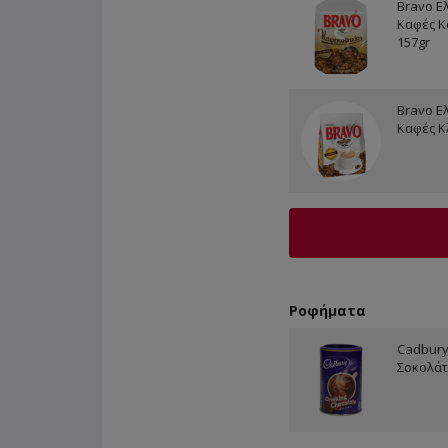
Bravo Ε
Καφές Κ
157gr
Bravo Ε
Καφές Κ
Ροφήματα
Cadbur
Σοκολάτ