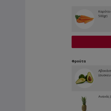
Καρότα 
500gr)
Φρούτα
Αβοκάντ
(συσκευ
Ανανάς (