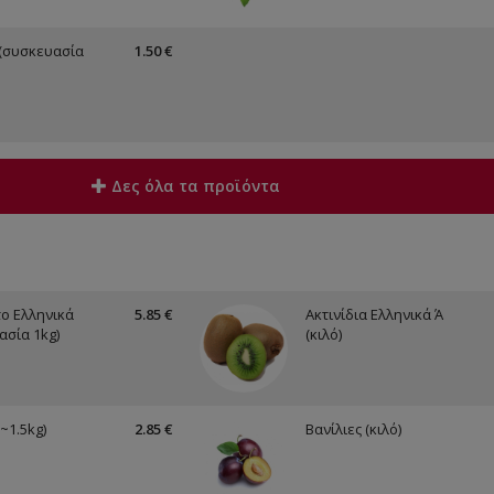
(συσκευασία
1.50 €
Δες όλα τα προϊόντα
ο Ελληνικά
5.85 €
Ακτινίδια Ελληνικά Ά
ασία 1kg)
(κιλό)
~1.5kg)
2.85 €
Βανίλιες (κιλό)