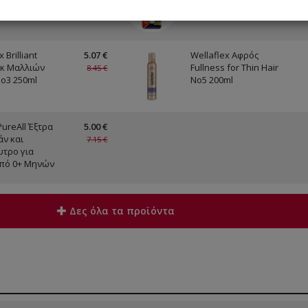
 Brilliant
5.07 €
Wellaflex Αφρός
ακ Μαλλιών
Fullness for Thin Hair
8.45 €
No3 250ml
No5 200ml
PureAll Έξτρα
5.00 €
ν και
7.15 €
τρο για
πό 0+ Μηνών
Δες όλα τα προϊόντα