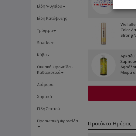
ΔΩΡΟ)
Είδη Ψυγείου
Είδη Κατάψυξης
Wellaflex
Color Λ
Τρόφιμα
Strong 
Snacks
Κάβα
Αρκάδι 
Σαμπουά
Οικιακή Φροντίδα -
Αφρόλου
Καθαριστικά
Μωρά α
Διάφορα
Χαρτικά
Είδη Σπιτιού
Προσωπική Φροντίδα
Προϊόντα Ημέρας