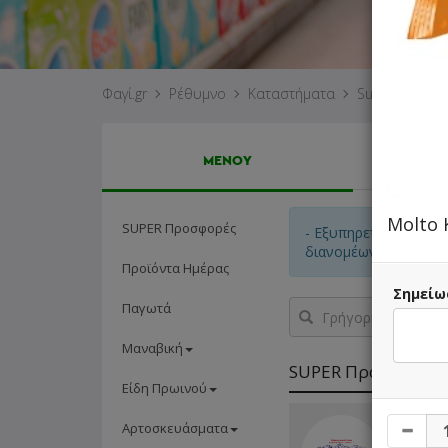
Φαγί.gr
Ρέθυμνο
Καταστήματα
Supermarket 
ΜΕΝΟΥ
Molto 
SUPER Προσφορές
- Εξυπηρετούνται μό
διανομέων!
Προϊόντα Ημέρας
Σημείω
Γρήγορη
Παγωτά
αναζήτηση
προϊόντος...
Μαναβική
SUPER Προσφορές
Είδη Πρωινού
3 Cretan
Αρτοσκευάσματα
200ml ε