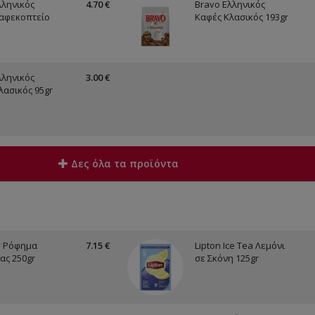
λληνικός
4.70 €
Bravo Ελληνικός
αφεκοπτείο
Καφές Κλασικός 193gr
λληνικός
3.00 €
λασικός 95gr
Δες όλα τα προϊόντα
y Ρόφημα
7.15 €
Lipton Ice Tea Λεμόνι
ας 250gr
σε Σκόνη 125gr