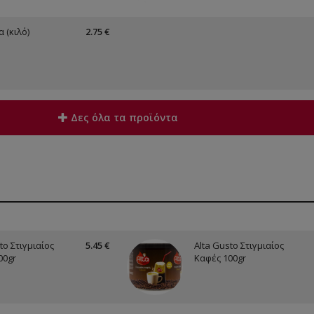
 (κιλό)
2.75 €
Δες όλα τα προϊόντα
to Στιγμιαίος
5.45 €
Alta Gusto Στιγμιαίος
00gr
Καφές 100gr