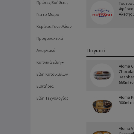
Πρώτες Βοήθειες
Τουτουτ
Φρέσκο 
Άλεσης 
Για το Μωρό
Κεράκια Γενεθλίων
Προφυλακτικά
Παγωτά
Αντηλιακά
Καπνικά Είδη
Aloma Co
Chocolat
Είδη Κατοικιδίων
Raspber
660ml (ο
Εισιτήρια
Aloma Pr
Είδη Τεχνολογίας
900ml (ο
Aloma Va
Caramel