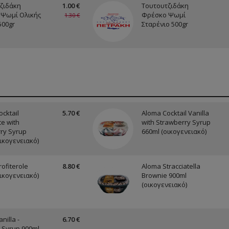
ζιδάκη
1.00 €
Τουτουτζιδάκη
Ψωμί Ολικής
Φρέσκο Ψωμί
1.30 €
500gr
Σταρένιο 500gr
cktail
5.70 €
Aloma Cocktail Vanilla
e with
with Strawberry Syrup
ry Syrup
660ml (οικογενειακό)
ικογενειακό)
ofiterole
8.80 €
Aloma Stracciatella
ικογενειακό)
Brownie 900ml
(οικογενειακό)
nilla -
6.70 €
 Syrup 900ml