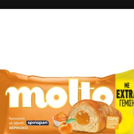
ΚΗ
ΔΙΑΓΩΝΙΣΜΟΙ
ΣΥΝΔΕΣΗ
MARKET ΟΙΚΟΓΕΝΕΙΑΣ Π
Markets - Ψιλικά
10.00+
61'
Λεωφόρος Σταμαθιουδάκη 57, Ρέθυμνο