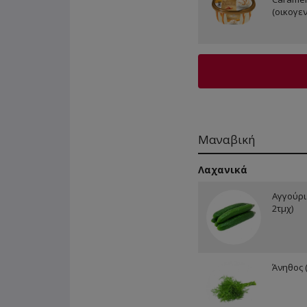
(οικογεν
Μαναβική
Λαχανικά
Αγγούρι
2τμχ)
Άνηθος 