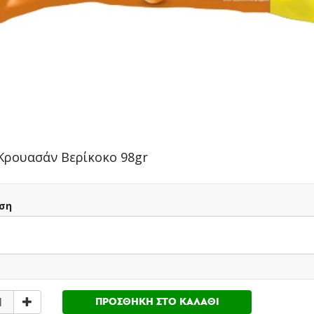
Οικογένειας Πετράκη
ΠΛΗΡΟΦΟΡΙΕΣ
ΑΞΙΟΛΟΓΗΣΕΙΣ
Κρουασάν Βερίκοκο 98gr
νο μία 6άδα/πολυσυσκευασία νερά για λόγους ασφαλείας των
ση
 Aperitifs
10.90 €
Finish All In 1 Max Gel
ΠΡΟΣΘΗΚΗ ΣΤΟ ΚΑΛΑΘΙ
πιλογής (2+1
Lemon 600ml
16.35 €