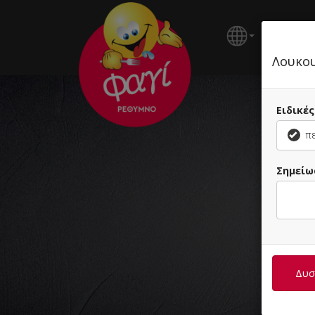
ΚΕΝΤΡΙ
Λουκου
Ειδικέ
πε
Σημείω
C
Δυστ