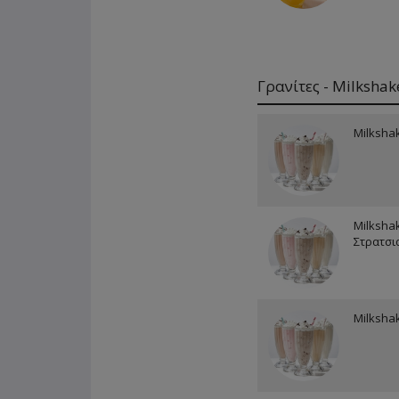
Γρανίτες - Milkshak
Milksha
Milksha
Στρατσι
Milksha