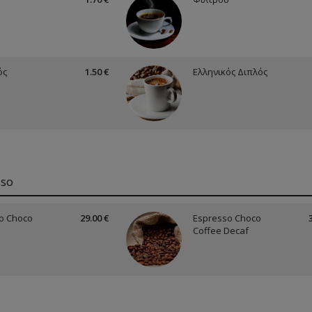
ός
1.50 €
Ελληνικός Διπλός
sso
o Choco
29.00 €
Espresso Choco
Coffee Decaf