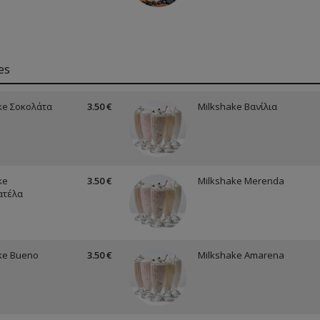
es
ke Σοκολάτα
3.50 €
Milkshake Βανίλια
ke
3.50 €
Milkshake Merenda
ατέλα
ke Bueno
3.50 €
Milkshake Amarena