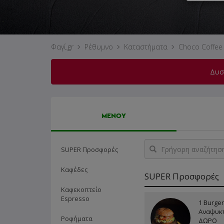
Φαγί.gr
Ρέθυμνο
Καταστήματα
Choco Coffee
Δυστ
ΜΕΝΟΥ
Γρήγορη
SUPER Προσφορές
αναζήτηση
προϊόντος...
Καφέδες
SUPER Προσφορές
Καφεκοπτείο
Espresso
1 Burger
Αναψυκτ
Ροφήματα
ΔΩΡΟ