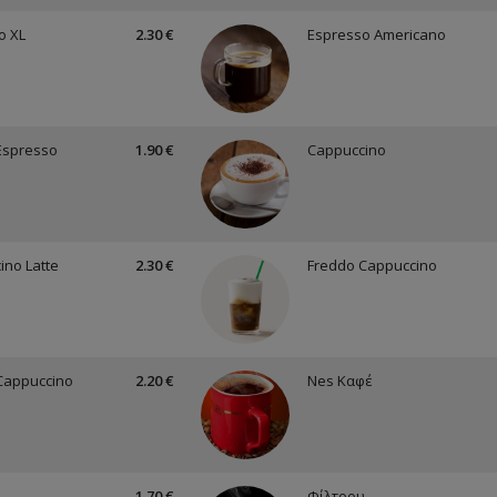
o XL
2.30 €
Espresso Americano
Espresso
1.90 €
Cappuccino
ino Latte
2.30 €
Freddo Cappuccino
Cappuccino
2.20 €
Nes Καφέ
1.70 €
Φίλτρου