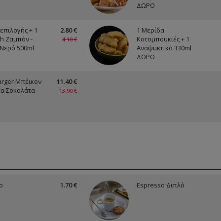
ΔΩΡΟ
επιλογής + 1
2.80 €
1 Μερίδα
h Ζαμπόν -
Κοτομπουκιές + 1
4.10 €
 Νερό 500ml
Αναψυκτικό 330ml
ΔΩΡΟ
rger Μπέικον
11.40 €
πα Σοκολάτα
13.90 €
o
1.70 €
Espresso Διπλό