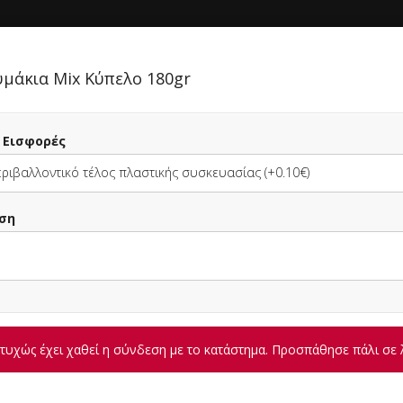
ΚΗ
ΔΙΑΓΩΝΙΣΜΟΙ
ΣΥΝΔΕΣΗ
μάκια Mix Κύπελο 180gr
ς Εισφορές
ριβαλλοντικό τέλος πλαστικής συσκευασίας (+0.10€)
ση
HOCO COFFEE (ΡΕΘΥΜΝ
Σνακ - Καφέ, Πίτσα - Ζυμαρικά, Fast Food, Κρέπα, Παγωτό - Γλυκό
2.50+
υχώς έχει χαθεί η σύνδεση με το κατάστημα. Προσπάθησε πάλι σε 
Ελ. Βενιζέλου 8, Ρέθυμνο