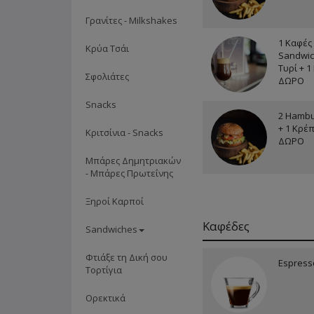
Γρανίτες - Milkshakes
1 Καφές 
Κρύα Τσάι
Sandwic
Τυρί + 1
Σφολιάτες
ΔΩΡΟ
Snacks
2 Hambu
+ 1 Κρέ
Κριτσίνια - Snacks
ΔΩΡΟ
Μπάρες Δημητριακών
- Μπάρες Πρωτεΐνης
Ξηροί Καρποί
Καφέδες
Sandwiches
Φτιάξε τη Δική σου
Espress
Τορτίγια
Ορεκτικά