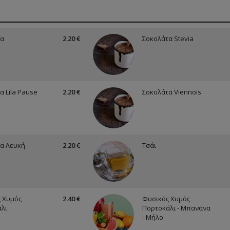
τα
2.20 €
Σοκολάτα Stevia
α Lila Pause
2.20 €
Σοκολάτα Viennois
α Λευκή
2.20 €
Τσάι
 Χυμός
2.40 €
Φυσικός Χυμός
λι
Πορτοκάλι - Μπανάνα
- Μήλο