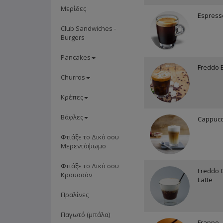
Μερίδες
Espress
Club Sandwiches -
Burgers
Pancakes
Freddo 
Churros
Κρέπες
Βάφλες
Cappucc
Φτιάξε το Δικό σου
Μερεντόψωμο
Φτιάξε το Δικό σου
Freddo 
Κρουασάν
Latte
Πραλίνες
Παγωτό (μπάλα)
Frappe