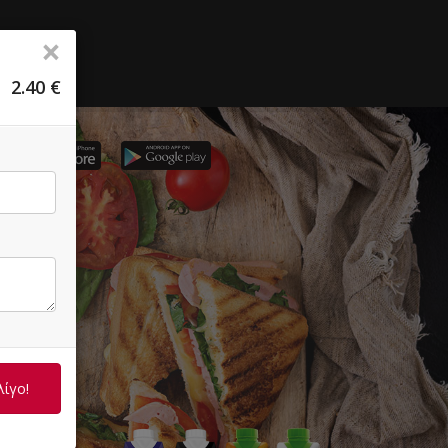
×
2.40
€
Ο)
λίγο!