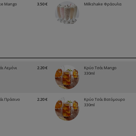
ke Mango
3.50 €
Milkshake Φράουλα
άι Λεμόνι
2.20 €
Κρύο Τσάι Mango
330ml
άι Πράσινο
2.20 €
Κρύο Τσάι Βατόμουρο
330ml