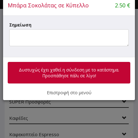
Μπάρα Σοκολάτας σε Κύπελλο
2.50
€
Δυστυχώς έχει χαθεί η σύνδεση με το κατάστημα.
Σημείωση
Προσπάθησε πάλι σε λίγο!
ΜΕΝΟΥ
ΠΛΗΡΟΦΟΡΙΕΣ
ΑΞΙΟΛΟΓΗΣΕΙΣ
Δυστυχώς έχει χαθεί η σύνδεση με το κατάστημα.
Προσπάθησε πάλι σε λίγο!
Γρήγορη
αναζήτηση
Επιστροφή στο μενού
προϊόντος...
SUPER Προσφορές
Καφέδες
Καφεκοπτείο Espresso