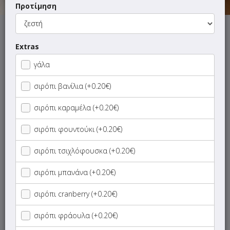
Προτίμηση
Αυτή τη στιγμή το κατάστημα δεν εξυπηρετεί παραγγελίες.
Extras
γάλα
σιρόπι βανίλια (+0.20€)
ΜΕΝΟΥ
ΠΛΗΡΟΦΟΡΙΕΣ
ΑΞΙΟΛΟΓΗΣΕΙΣ
σιρόπι καραμέλα (+0.20€)
Γρήγορη
σιρόπι φουντούκι (+0.20€)
αναζήτηση
προϊόντος...
σιρόπι τσιχλόφουσκα (+0.20€)
SUPER Προσφορές
σιρόπι μπανάνα (+0.20€)
Καφέδες
σιρόπι cranberry (+0.20€)
Καφεκοπτείο Espresso
σιρόπι φράουλα (+0.20€)