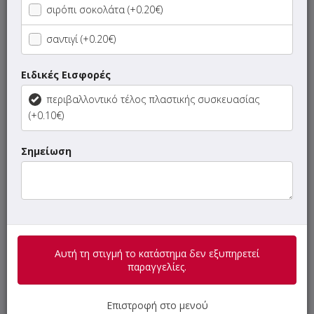
σιρόπι σοκολάτα (+0.20€)
Ροφήματα
σαντιγί (+0.20€)
Γρανίτες - Milkshakes
Ειδικές Εισφορές
Κρύα Τσάι
περιβαλλοντικό τέλος πλαστικής συσκευασίας
(+0.10€)
Σφολιάτες
Σημείωση
Snacks
Κριτσίνια - Snacks
Μπάρες Δημητριακών - Μπάρες Πρωτεΐνης
Αυτή τη στιγμή το κατάστημα δεν εξυπηρετεί
παραγγελίες.
Ξηροί Καρποί
Επιστροφή στο μενού
Sandwiches