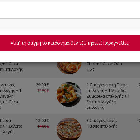
Αυτή τη στιγμή το κατάστημα δεν εξυπηρετεί παραγγελίες.
α Σπαγγέτι
14.00 €
1 Οικογενειακή Πίτσα
ς + 1 Σαλάτα
επιλογής + 1 Σαλάτα
20.30 €
 + 1 Coca-
Chef + 1 Coca-Cola
0ml επιλογής
1.5lt
ενειακές
29.00 €
1 Οικογενειακή Πίτσα
πιλογής + 1
επιλογής + 1 Μερίδα
32.50 €
Μεγάλη
Ζυμαρικά επιλογής + 1
 + 1 Coca-
Σαλάτα Μεγάλη
t
επιλογής
 Πίτσα
12.00 €
3 Οικογενειακές
ς + 1 Σαλάτα
Πίτσες επιλογής
14.00 €
πιλογής