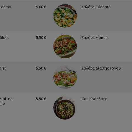
 Cosmo
9.00 €
Σαλάτα Caesars
iluet
5.50 €
Σαλάτα Mamas
Diet
5.50 €
Σαλάτα Διαίτης Τόνου
Διαίτης
5.50 €
Cosmoσαλάτα
κών