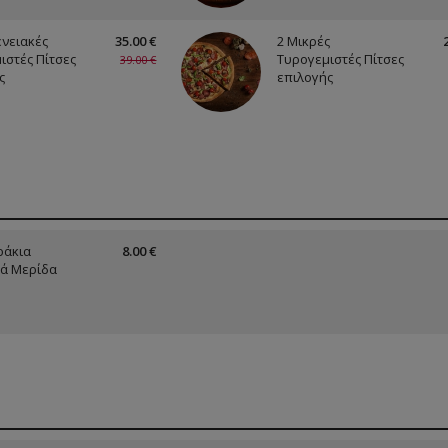
ενειακές
35.00 €
2 Μικρές
ιστές Πίτσες
Τυρογεμιστές Πίτσες
39.00 €
ς
επιλογής
ράκια
8.00 €
ά Μερίδα