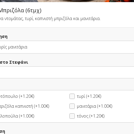
Μπριζόλα (6τμχ)
α ντομάτας, τυρί, καπνιστή μπριζόλα και μανιτάρια.
za
ηση
Αυτή τη στιγμή το κατάστημα δεν εξυπηρετεί παραγγελίες.
ρίς μανιτάρια
 στο Στεφάνι
ΠΛΗΡΟΦΟΡΙΕΣ
ΑΞΙΟΛΟΓΗΣΕΙΣ
τόπουλο (+1.20€)
τυρί (+1.20€)
ριζόλα καπνιστή (+1.00€)
μανιτάρια (+1.00€)
λοπούλα (+1.00€)
τόνος (+1.20€)
ικά
7.00 €
άνα (1+1
14.00 €
ση