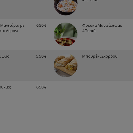
Μανιτάρια με
6.50 €
Φρέσκα Μανιτάρια με
και Λεμόνι
4 Τυριά
ψωμο
5.50 €
Μπουρέκι Σκόρδου
υκιές
6.50 €