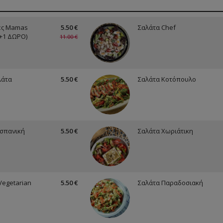
ες Mamas
5.50 €
Σαλάτα Chef
1+1 ΔΩΡΟ)
11.00 €
λάτα
5.50 €
Σαλάτα Κοτόπουλο
Ισπανική
5.50 €
Σαλάτα Χωριάτικη
Vegetarian
5.50 €
Σαλάτα Παραδοσιακή