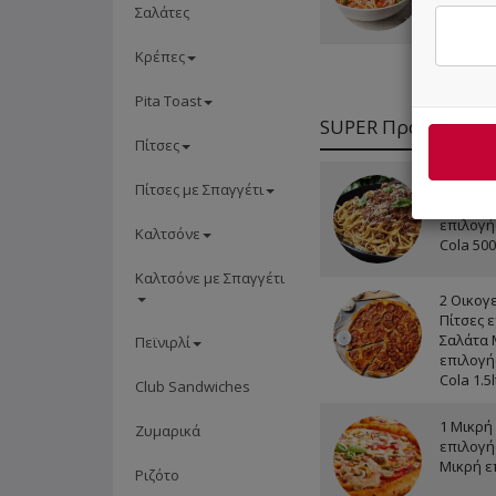
Σαλάτες
Κρέπες
Pita Toast
SUPER Προσφορές
Πίτσες
1 Μερίδ
Πίτσες με Σπαγγέτι
επιλογή
επιλογής
Καλτσόνε
Cola 50
Καλτσόνε με Σπαγγέτι
2 Οικογ
Πίτσες ε
Σαλάτα 
Πεϊνιρλί
επιλογής
Cola 1.5l
Club Sandwiches
1 Μικρή
Ζυμαρικά
επιλογή
Μικρή ε
Ριζότο