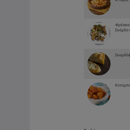
Φρέσκα 
Σκόρδο 
Σκορδό
Κοτομπο