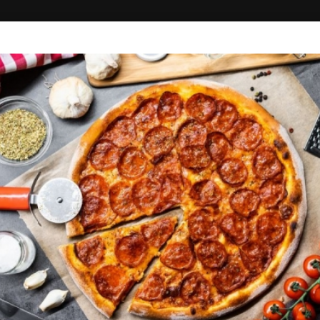
ΚΗ
ΔΙΑΓΩΝΙΣΜΟΙ
ΣΥΝΔΕΣΗ
COSMO PIZZA
Πίτσα - Ζυμαρικά
4.00
52'
Πλατεία Δασίου 19, Ορεστιάδα