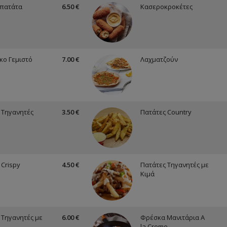
πατάτα
6.50 €
Κασεροκροκέτες
κο Γεμιστό
7.00 €
Λαχματζούν
 Τηγανητές
3.50 €
Πατάτες Country
 Crispy
4.50 €
Πατάτες Τηγανητές με
Κιμά
 Τηγανητές με
6.00 €
Φρέσκα Μανιτάρια A
la Creme