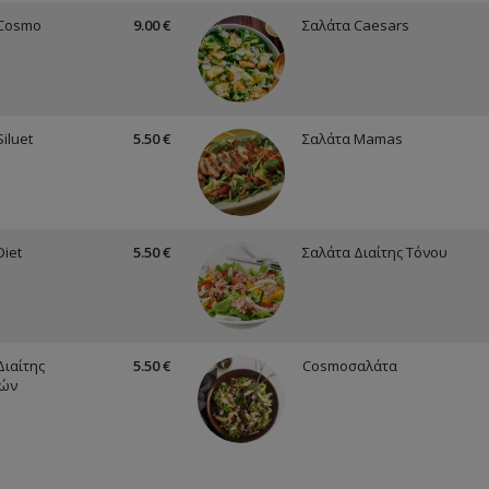
 Cosmo
9.00 €
Σαλάτα Caesars
iluet
5.50 €
Σαλάτα Mamas
Diet
5.50 €
Σαλάτα Διαίτης Τόνου
Διαίτης
5.50 €
Cosmoσαλάτα
κών