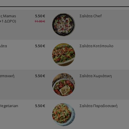
ες Mamas
5.50 €
Σαλάτα Chef
1+1 ΔΩΡΟ)
11.00 €
λάτα
5.50 €
Σαλάτα Κοτόπουλο
Ισπανική
5.50 €
Σαλάτα Χωριάτικη
Vegetarian
5.50 €
Σαλάτα Παραδοσιακή