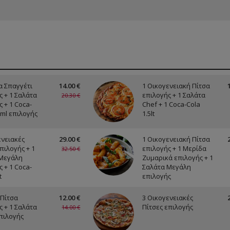
α Σπαγγέτι
14.00 €
1 Οικογενειακή Πίτσα
ς + 1 Σαλάτα
επιλογής + 1 Σαλάτα
20.30 €
 + 1 Coca-
Chef + 1 Coca-Cola
0ml επιλογής
1.5lt
ενειακές
29.00 €
1 Οικογενειακή Πίτσα
πιλογής + 1
επιλογής + 1 Μερίδα
32.50 €
Μεγάλη
Ζυμαρικά επιλογής + 1
 + 1 Coca-
Σαλάτα Μεγάλη
t
επιλογής
 Πίτσα
12.00 €
3 Οικογενειακές
ς + 1 Σαλάτα
Πίτσες επιλογής
14.00 €
πιλογής