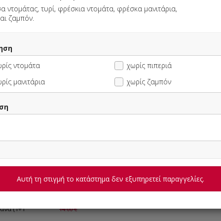
α ντομάτας, τυρί, φρέσκια ντομάτα, φρέσκα μανιτάρια,
και ζαμπόν.
za
ηση
ωρίς ντομάτα
χωρίς πιπεριά
Αυτή τη στιγμή το κατάστημα δεν εξυπηρετεί παραγγελίες.
ρίς μανιτάρια
χωρίς ζαμπόν
ση
ΠΛΗΡΟΦΟΡΙΕΣ
ΑΞΙΟΛΟΓΗΣΕΙΣ
Αυτή τη στιγμή το κατάστημα δεν εξυπηρετεί παραγγελίες.
ικά
7.00 €
άνα (1+1
14.00 €