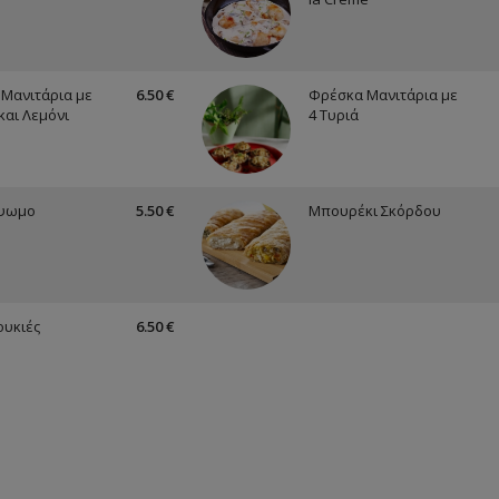
Μανιτάρια με
6.50 €
Φρέσκα Μανιτάρια με
και Λεμόνι
4 Τυριά
ψωμο
5.50 €
Μπουρέκι Σκόρδου
υκιές
6.50 €