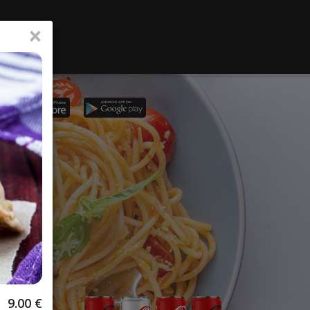
×
9.00
€