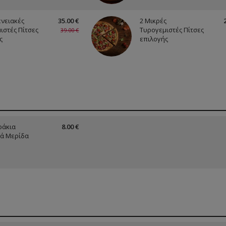
ενειακές
35.00 €
2 Μικρές
ιστές Πίτσες
Τυρογεμιστές Πίτσες
39.00 €
ς
επιλογής
ράκια
8.00 €
ά Μερίδα