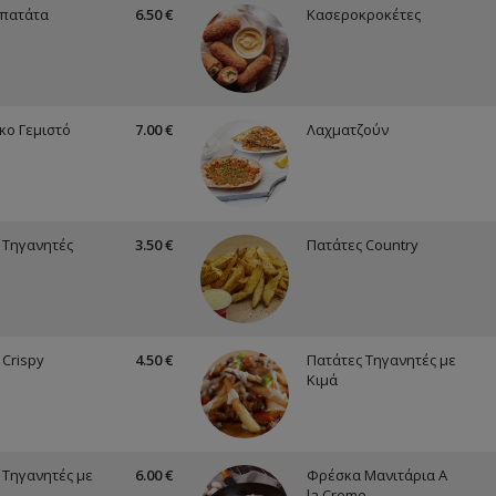
πατάτα
6.50 €
Κασεροκροκέτες
κο Γεμιστό
7.00 €
Λαχματζούν
 Τηγανητές
3.50 €
Πατάτες Country
 Crispy
4.50 €
Πατάτες Τηγανητές με
Κιμά
 Τηγανητές με
6.00 €
Φρέσκα Μανιτάρια A
la Creme