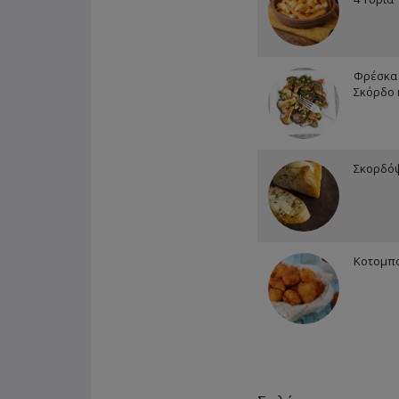
Φρέσκα 
Σκόρδο 
Σκορδό
Κοτομπο