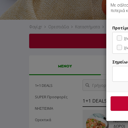
Με σάλτσ
πιπεριά 
Φαγί.gr
Ορεστιάδα
Καταστήματα
Cosmo Piz
Προτίμ
χ
χω
Σημείω
ΜΕΝΟΥ
Γρήγορη
1+1 DEALS
αναζήτηση
προϊόντος...
SUPER Προσφορές
1+1 DEALS
ΝΗΣΤΙΣΙΜΑ
2 Ζυμαρ
Ορεκτικά
Ναπολιτ
ΔΩΡΟ)