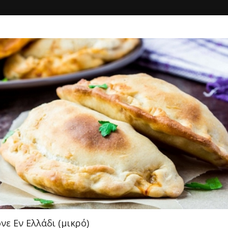
ΚΗ
ΔΙΑΓΩΝΙΣΜΟΙ
ΣΥΝΔΕΣΗ
COSMO PIZZA
Πίτσα - Ζυμαρικά
4.00
Πλατεία Δασίου 19, Ορεστιάδα
νε Εν Ελλάδι (μικρό)