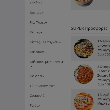
Σαλάτες
Κρέπες
Pita Toast
SUPER Προσφορές
Πίτσες
1 Μερίδ
Πίτσες με Σπαγγέτι
επιλογή
επιλογής
Καλτσόνε
Cola 50
Καλτσόνε με Σπαγγέτι
2 Οικογ
Πίτσες ε
Σαλάτα 
Πεϊνιρλί
επιλογής
Cola 1.5l
Club Sandwiches
1 Μικρή
Ζυμαρικά
επιλογή
Μικρή ε
Ριζότο