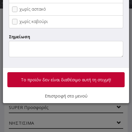
χωρίς αστακό
Αυτή τη στιγμή το κατάστημα δεν εξυπηρετεί παραγγελίες.
χωρίς καβούρι
Σημείωση
ΜΕΝΟΥ
ΠΛΗΡΟΦΟΡΙΕΣ
ΑΞΙΟΛΟΓΗΣΕΙΣ
Γρήγορη
αναζήτηση
Το προϊόν δεν είναι διαθέσιμο αυτή τη στιγμή!
προϊόντος...
1+1 DEALS
Επιστροφή στο μενού
SUPER Προσφορές
ΝΗΣΤΙΣΙΜΑ