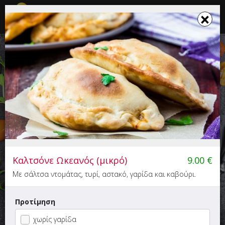
☰
×
×
Το καλάθι σου ενημερώθηκε
COSMO PIZZA
Πίτσα - Ζυμαρικά
4.00
46'
Καλτσόνε Ωκεανός (μικρό)
9.00
€
Πλατεία Δασίου 19, Ορεστιάδα
Με σάλτσα ντομάτας, τυρί, αστακό, γαρίδα και καβούρι.
Προτίμηση
χωρίς γαρίδα