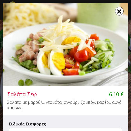
☰
×
×
Το καλάθι σου ενημερώθηκε
NAPOLI PIZZA (ΞΑΝΘΗ)
Πίτσα - Ζυμαρικά
5.00+
Σαλάτα Σεφ
6.10
€
Ανδρέου Δημητρίου 49, Ξάνθη
Σαλάτα με μαρούλι, ντομάτα, αγγούρι, ζαμπόν, κασέρι, αυγό
και σως.
Ειδικές Εισφορές