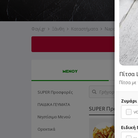
Φαγί.gr
Ξάνθη
Καταστήματα
Napoli Pizza (Ξά
Δυστ
ΜΕΝΟΥ
Πίτσα 
Πίτσα με 
Γρήγορη
SUPER Προσφορές
αναζήτηση
προϊόντος...
Ζυμάρι
ΠΑΙΔΙΚΑ ΓΕΥΜΑΤΑ
SUPER Προσφορές
να
Νηστίσιμο Μενού
2 Club 
Ειδική
Ορεκτικά
επιλογής
Cola 50