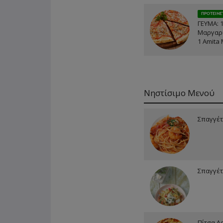
ΠΡΟΤΕΙΝΕ
ΓΕΥΜΑ: 
Μαργαρί
1 Amita 
Νηστίσιμο Μενού
Σπαγγέτ
Σπαγγέτ
Πίτσα Λ