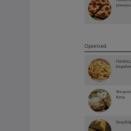
(οικογεν
Ορεκτικά
Πατάτες
Κεφαλοτ
Φουρνο
Κρεμ
Σκορδό