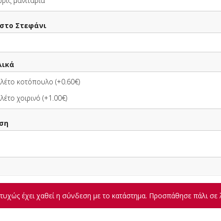
ρίς μανιτάρια
 στο Στεφάνι
 Γίγας
2 Πίτσες Γίγας
 + 1 Coca-
επιλογής + 2 Coca-
lt επιλογής
Cola 330ml ΔΩΡΟ
λικά
 Γίγας
2 Πίτσες
λέτο κοτόπουλο (+0.60€)
ς + ΔΩΡΟ 1
Οικογενειακές
λέτο χοιρινό (+1.00€)
κό 1.5lt
επιλογής + 1 Coca-
ς
Cola 1.5lt επιλογής
ΔΩΡΟ
ση
2 Πίτσες Γίγας
ειακές
επιλογής + ΔΩΡΟ 2
 + 1
Μπύρες Βεργίνα 330ml
κό 1.5lt
ής ΔΩΡΟ
2 Μακαρονάδες
υχώς έχει χαθεί η σύνδεση με το κατάστημα. Προσπάθησε πάλι σε 
ειακές
επιλογής + 1 Κρέπα
ς + ΔΩΡΟ 2
Σοκολάτα
Βεργίνα 330ml