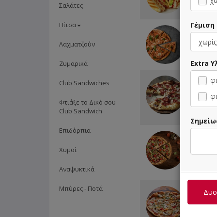
χω
Σαλάτες
Πίτσα
Γέμιση
2 Πίτσες
επιλογής
Λαχματζούν
Cola 1.5
ΔΩΡΟ
Extra Υ
Ζυμαρικά
2 Πίτσες
φι
Club Sandwiches
επιλογή
φι
Αναψυκτι
Φτιάξε το Δικό σου
επιλογή
Club Sandwich
Σημείω
Επιδόρπια
2 Πίτσες
Οικογεν
Χυμοί
επιλογής
Αναψυκτι
Αναψυκτικά
επιλογ
Μπύρες - Ποτά
3 Πίτσες
Δυστ
Οικογεν
επιλογή
Μπύρες 