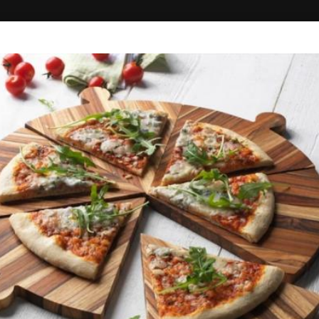
ΚΗ
ΔΙΑΓΩΝΙΣΜΟΙ
ΣΥΝΔΕΣΗ
NAPOLI PIZZA (ΞΑΝΘΗ)
Πίτσα - Ζυμαρικά
5.00+
40'
Ανδρέου Δημητρίου 49, Ξάνθη