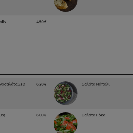
olls
4.50 €
νοσαλάτα Σεφ
6.20 €
Σαλάτα Νάπολι
Σεφ
6.00 €
Σαλάτα Ρόκα