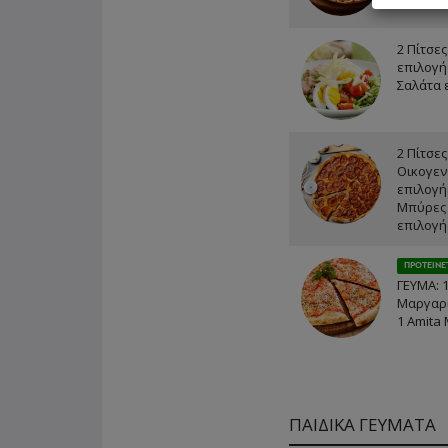
2 Πίτσες
επιλογή
Σαλάτα 
2 Πίτσες
Οικογεν
επιλογή
Μπύρες 
επιλογή
ΠΡΟΤΕΙΝΕ
ΓΕΥΜΑ: 
Μαργαρί
1 Amita 
ΠΑΙΔΙΚΑ ΓΕΥΜΑΤΑ