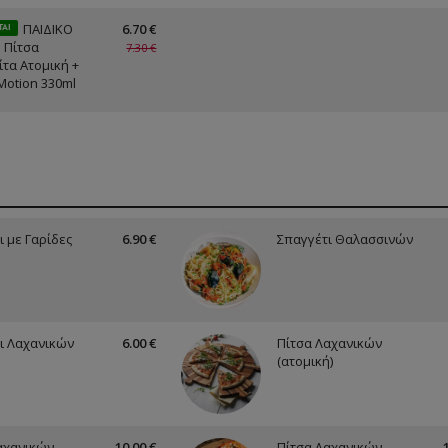
ΠΑΙΔΙΚΟ
6.70 €
ΤΑΙ
1 Πίτσα
7.30 €
τα Ατομική +
Motion 330ml
ι με Γαρίδες
6.90 €
Σπαγγέτι Θαλασσινών
ι Λαχανικών
6.00 €
Πίτσα Λαχανικών
(ατομική)
αχανικών
10.00 €
Πίτσα Λαχανικών