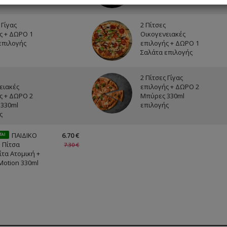
 Γίγας
2 Πίτσες
ς + ΔΩΡΟ 1
Οικογενειακές
επιλογής
επιλογής + ΔΩΡΟ 1
Σαλάτα επιλογής
2 Πίτσες Γίγας
ειακές
επιλογής + ΔΩΡΟ 2
ς + ΔΩΡΟ 2
Μπύρες 330ml
330ml
επιλογής
ς
ΠΑΙΔΙΚΟ
6.70 €
ΤΑΙ
1 Πίτσα
7.30 €
τα Ατομική +
Motion 330ml