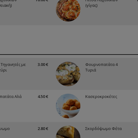
ειακή)
(γίγας)
 Τηγανητές με
3.00 €
Φουρνοπατάτα 4
ύρι
Τυριά
πατάτα Αλά
4.50 €
Κασεροκροκέτες
ψωμο
2.80 €
Σκορδόψωμο Φέτα