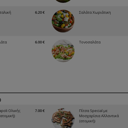
Ιταλική
6.20 €
Σαλάτα Χωριάτικη
λάτα
6.00 €
Τονοσαλάτα
)
apoli Ολικής
7.00 €
Πίτσα Special με
(ατομική)
Μοσχαρίσια Αλλαντικά
(ατομική)