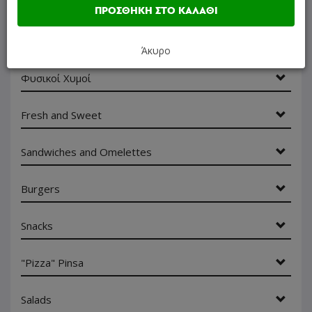
Special Coffee
ΠΡΟΣΘΗΚΗ ΣΤΟ ΚΑΛΑΘΙ
Ροφήματα
Άκυρο
Φυσικοί Χυμοί
Fresh and Sweet
Sandwiches and Omelettes
Burgers
Snacks
"Pizza" Pinsa
Salads