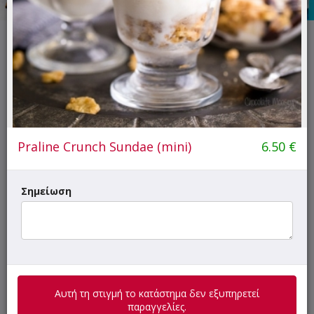
Αυτή τη στιγμή το κατάστημα δεν εξυπηρετεί παραγγελίες.
ΜΕΝΟΥ
ΠΛΗΡΟΦΟΡΙΕΣ
ΑΞΙΟΛΟΓΗΣΕΙΣ
Praline Crunch Sundae (mini)
6.50
€
Προσοχή:
Το κατάστημα έχει έξτρα χρέωση στη
Σημείωση
διανομή
+0.20€ ανά παραγγελία
!
Γρήγορη
αναζήτηση
προϊόντος...
SUPER Προσφορές
Αυτή τη στιγμή το κατάστημα δεν εξυπηρετεί
παραγγελίες.