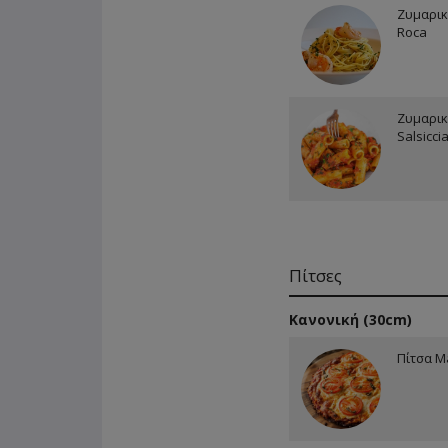
Ζυμαρικ
Roca
Ζυμαρικ
Salsicci
Πίτσες
Κανονική (30cm)
Πίτσα Ma