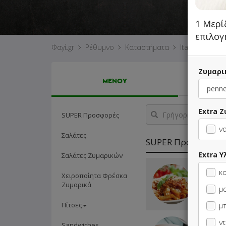
1 Μερί
επιλογ
Φαγί.gr
Ρέθυμνο
Καταστήματα
Italian Story
Ζυμαρι
ΜΕΝΟΥ
Γρήγορη
Extra 
SUPER Προσφορές
αναζήτηση
προϊόντος...
να
Σαλάτες
SUPER Προσφορές
Extra Υ
Σαλάτες Ζυμαρικών
ΜΗ ΔΙΑΘΕ
κο
Χειροποίητα Φρέσκα
Μερίδα 
Ζυμαρικά
Bologne
μα
Cola 33
Πίτσες
μπ
ντ
ΜΗ ΔΙΑΘΕ
Sandwiches