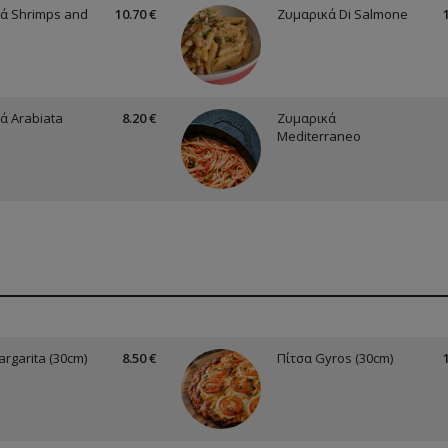
ά Shrimps and
10.70 €
Ζυμαρικά Di Salmone
ά Arabiata
8.20 €
Ζυμαρικά
a
Mediterraneo
rgarita (30cm)
8.50 €
Πίτσα Gyros (30cm)