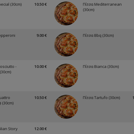
ecial (30cm)
10.50 €
Πίτσα Mediterranean
(30cm)
epperoni
9.00 €
Πίτσα Bbq (30cm)
osciutto -
10.00 €
Πίτσα Bianca (30cm)
(30cm)
uattro
10.50 €
Πίτσα Tartufo (30cm)
i (30cm)
alian Story
12.00 €