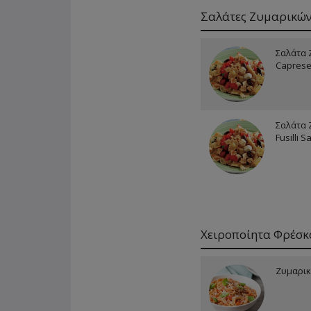
Σαλάτες Ζυμαρικώ
Σαλάτα 
Capres
Σαλάτα 
Fusilli S
Χειροποίητα Φρέσκ
Ζυμαρικ