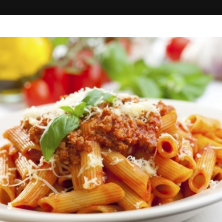
ΚΗ
ΔΙΑΓΩΝΙΣΜΟΙ
ΣΥΝΔΕΣΗ
ITALIAN STORY
Πίτσα - Ζυμαρικά, Fast Food
0.00+
41'
Παπανδρέου 31, Ρέθυμνο