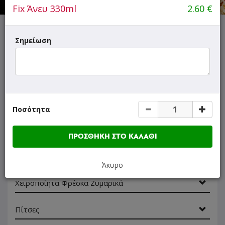
Fix Άνευ 330ml
2.60
€
Σημείωση
ΜΕΝΟΥ
ΠΛΗΡΟΦΟΡΙΕΣ
ΑΞΙΟΛΟΓΗΣΕΙΣ
Γρήγορη
αναζήτηση
προϊόντος...
SUPER Προσφορές
Ποσότητα
Σαλάτες
ΠΡΟΣΘΗΚΗ ΣΤΟ ΚΑΛΑΘΙ
Σαλάτες Ζυμαρικών
Άκυρο
Χειροποίητα Φρέσκα Ζυμαρικά
Πίτσες