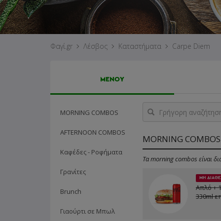
Φαγί.gr
Λέσβος
Καταστήματα
Carpe Diem
ΜΕΝΟΥ
Γρήγορη
MORNING COMBOS
αναζήτηση
προϊόντος...
AFTERNOON COMBOS
MORNING COMBOS
Καφέδες - Ροφήματα
Τα morning combos είναι δια
Γρανίτες
ΜΗ ΔΙΑΘΕ
Απλό + 
Brunch
330ml ε
Γιαούρτι σε Μπωλ