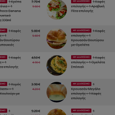
1 Κρέπα
7.70 €
1 Καφές
ΣΙΜΟ
ΜΗ ΔΙΑΘΕΣΙΜΟ
ένια + 1
επιλογής + 1 Αραβική
9.50 €
Choco Banana
Πίτα επιλογής
ψυκτικό
ς 330ml
1 Καφές
5.00 €
1 Καφές
ΣΙΜΟ
ΜΗ ΔΙΑΘΕΣΙΜΟ
 + 1
επιλογής + 1
5.60 €
άν Βουτύρου
Κρουασάν Βουτύρου
μπουκιές
με Ομελέτα
1 Καφές
4.50 €
1 Καφές
ΣΙΜΟ
ΜΗ ΔΙΑΘΕΣΙΜΟ
 + 1
επιλογής + 1 Ομελέτα
4.90 €
α επιλογής
Σπέσιαλ
1 Χυμός
3.90 €
1
ΣΙΜΟ
ΜΗ ΔΙΑΘΕΣΙΜΟ
Diem» + 1
Κρουασάν Μεγάλο
4.20 €
Κουλούρι με
επιλογής + 1 Καφές
επιλογής
1
9.20 €
1
ΣΙΜΟ
ΜΗ ΔΙΑΘΕΣΙΜΟ