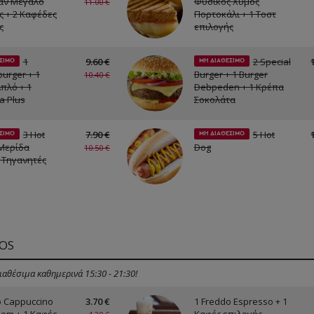
άν Μεγάλο
Φυσικός Χυμός
11.00 €
ς + 2 Καφέδες
Πορτοκάλι + 1 Τοστ
ς
επιλογής
1
9.60 €
2 Special
ΣΙΜΟ
ΜΗ ΔΙΑΘΕΣΙΜΟ
urger + 1
Burger + 1 Burger
10.40 €
Απλό + 1
Debpeden + 1 Κρέπα
a Plus
Σοκολάτα
3 Hot
7.90 €
5 Hot
ΣΙΜΟ
ΜΗ ΔΙΑΘΕΣΙΜΟ
 Μερίδα
Dog
10.50 €
 Τηγανητές
OS
ιαθέσιμα καθημερινά 15:30 - 21:30!
o Cappuccino
3.70 €
1 Freddo Espresso + 1