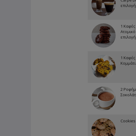
Carpe D
επιλογή
1 Καφές 
Ατομικό
επιλογή
1 Καφές 
Κομμάτι
2 Ροφήμ
Σοκολάτ
Cookies 