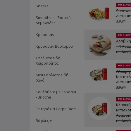
Snacks
ΜΗ ΔΙΑΘΕ
Sandwic
Αναψυκτ
Smoothies - Σπιτικές
330ml
Λεμονάδες
Κρουασάν
ΜΗ ΔΙΑΘΕ
Αραβική
Κρουασάν Βουτύρου
+ 1 Ανα
επιλογή
Σφολιατοειδή
Χειροποίητα
ΜΗ ΔΙΑΘΕ
Αλμυρή 
Mini Σφολιατοειδή
Κρέπα Μ
(κιλό)
Αναψυκτ
330ml
Κουλούρια με Σουσάμι
- Brioche
ΜΗ ΔΙΑΘΕ
Κλασική
Ποτηράκια Carpe Diem
Μπισκοτ
Αναψυκτ
Βάφλες
επιλογή