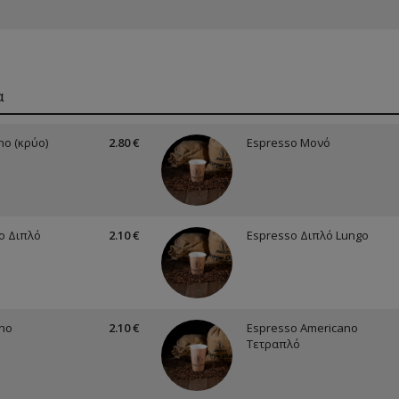
α
no (κρύο)
2.80 €
Espresso Μονό
o Διπλό
2.10 €
Espresso Διπλό Lungo
no
2.10 €
Espresso Americano
Τετραπλό