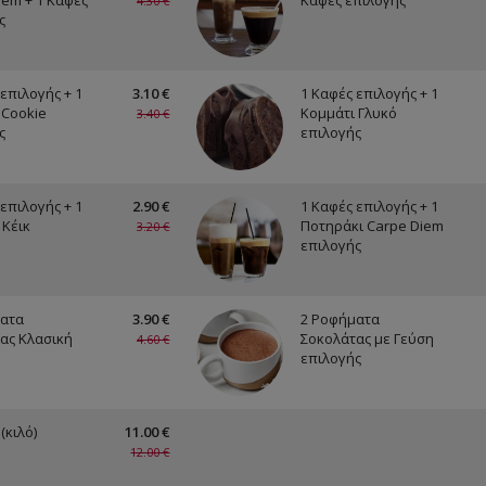
iem + 1 Καφές
Καφές επιλογής
4.30 €
ς
επιλογής + 1
3.10 €
1 Καφές επιλογής + 1
 Cookie
Κομμάτι Γλυκό
3.40 €
ς
επιλογής
επιλογής + 1
2.90 €
1 Καφές επιλογής + 1
 Κέικ
Ποτηράκι Carpe Diem
3.20 €
επιλογής
ατα
3.90 €
2 Ροφήματα
ας Κλασική
Σοκολάτας με Γεύση
4.60 €
επιλογής
(κιλό)
11.00 €
12.00 €