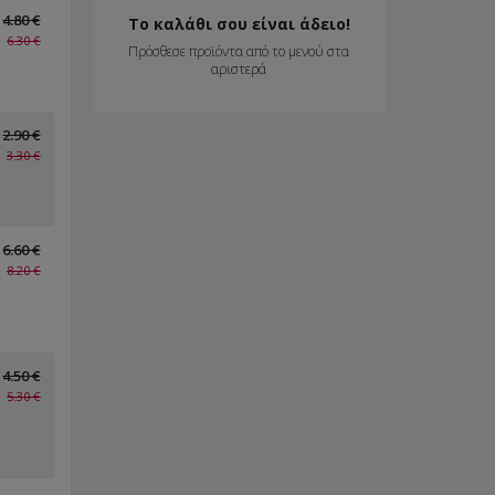
4.80 €
Το καλάθι σου είναι άδειο!
6.30 €
Πρόσθεσε προϊόντα από το μενού στα
αριστερά
2.90 €
3.30 €
6.60 €
8.20 €
4.50 €
5.30 €