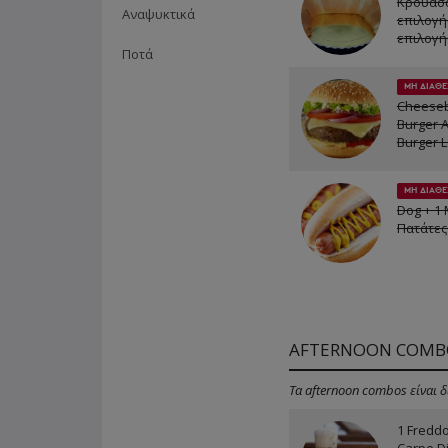
Κρουασ
Αναψυκτικά
επιλογή
επιλογή
Ποτά
ΜΗ ΔΙΑΘΕ
Cheeseb
Burger 
Burger L
ΜΗ ΔΙΑΘΕ
Dog + 1
Πατάτες
AFTERNOON COMB
Τα afternoon combos είναι δ
1 Fredd