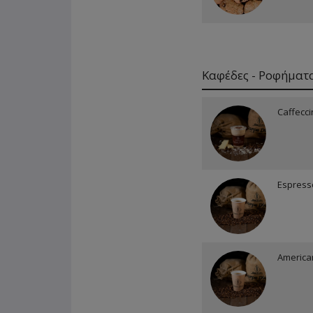
Καφέδες - Ροφήματ
Caffecci
Espress
America