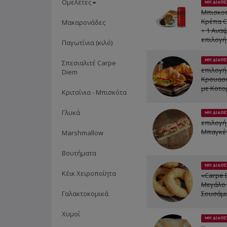
Ομελέτες
ΜΗ ΔΙΑΘΕ
Μπισκοτ
Κρέπα 
Μακαρονάδες
+ 1 Ανα
επιλογή
Παγωτίνια (κιλό)
ΜΗ ΔΙΑΘΕ
Σπεσιαλιτέ Carpe
επιλογής
Diem
Κρουασ
με Κοτο
Κριτσίνια - Μπισκότα
Γλυκά
ΜΗ ΔΙΑΘΕ
επιλογής
Μπαγκέτ
Marshmallow
Βουτήματα
ΜΗ ΔΙΑΘΕ
Κέικ Χειροποίητα
«Carpe 
Μεγάλο 
Γαλακτοκομικά
Σουσάμι
Χυμοί
ΜΗ ΔΙΑΘΕ