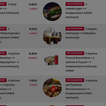
1 Club
5.80 €
1
ΣΙΜΟ
ΜΗ ΔΙΑΘΕΣΙΜΟ
h + 1
Hamburger + 1
6.30 €
ικό επιλογής
Αναψυκτικό 330ml
επιλογής
1
4.30 €
1 Καφές
ΣΙΜΟ
ΜΗ ΔΙΑΘΕΣΙΜΟ
 Πίτα Caesars
επιλογής + 1 Μεγάλο
5.30 €
ψυκτικό 330ml
Κουλούρι
ς
1 Κρέπα
8.40 €
1 Κρέπα
ΣΙΜΟ
ΜΗ ΔΙΑΘΕΣΙΜΟ
Μούσα + 1
Γλυκιά Σοκολάτα + 1
10.40 €
αργαρίτα + 1
Κρέπα 4 Τυριά + 1
ικό επιλογής
Αναψυκτικό επιλογής
330ml
1 Κρέπα
7.00 €
1 Κρέπα
ΣΙΜΟ
ΜΗ ΔΙΑΘΕΣΙΜΟ
 + 1 Κρέπα
με Πραλίνα
9.10 €
ένια + 1
Φουντουκιού + 1
ικό 330ml
Αναψυκτικό 330ml
ς
επιλογής