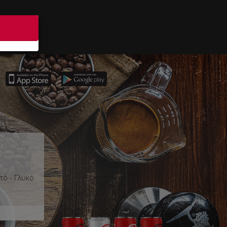
τό - Γλυκό