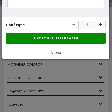
ΜΕΝΟΥ
ΠΛΗΡΟΦΟΡΙΕΣ
ΑΞΙΟΛΟΓΗΣΕΙΣ
Ποσότητα
Γρήγορη
ΠΡΟΣΘΗΚΗ ΣΤΟ ΚΑΛΑΘΙ
αναζήτηση
προϊόντος...
Προσφορά Ημέρας
Άκυρο
MORNING COMBOS
AFTERNOON COMBOS
Καφέδες - Ροφήματα
Γρανίτες