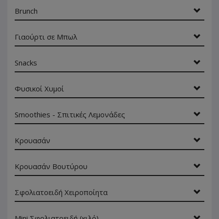
Brunch
Γιαούρτι σε Μπωλ
Snacks
Φυσικοί Χυμοί
Smoothies - Σπιτικές Λεμονάδες
Κρουασάν
Κρουασάν Βουτύρου
Σφολιατοειδή Χειροποίητα
Mini Σφολιατοειδή (κιλό)