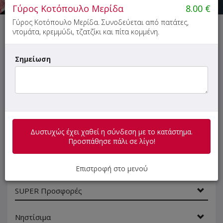
Γύρος Κοτόπουλο Μερίδα
8.00
€
Γύρος Κοτόπουλο Μερίδα. Συνοδεύεται από πατάτες,
ντομάτα, κρεμμύδι, τζατζίκι και πίτα κομμένη.
Δυστυχώς έχει χαθεί η σύνδεση με το κατάστημα.
Προσπάθησε πάλι σε λίγο!
Σημείωση
ΜΕΝΟΥ
ΠΛΗΡΟΦΟΡΙΕΣ
ΑΞΙΟΛΟΓΗΣΕΙΣ
Δυστυχώς έχει χαθεί η σύνδεση με το κατάστημα.
Γρήγορη
Προσπάθησε πάλι σε λίγο!
αναζήτηση
προϊόντος...
Οι προτάσεις μας
Επιστροφή στο μενού
SUPER Προσφορές
Νηστίσιμα