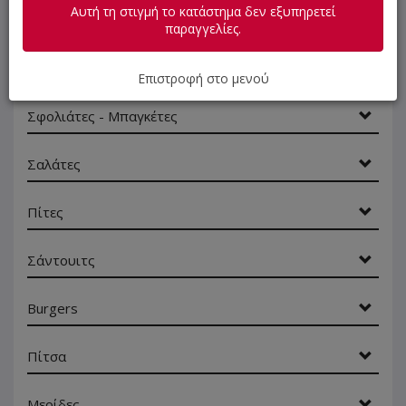
Αυτή τη στιγμή το κατάστημα δεν εξυπηρετεί
Ορεκτικά
παραγγελίες.
Καλαμάκι (Τεμάχιο)
Επιστροφή στο μενού
Σφολιάτες - Μπαγκέτες
Σαλάτες
Πίτες
Σάντουιτς
Burgers
Πίτσα
Μερίδες