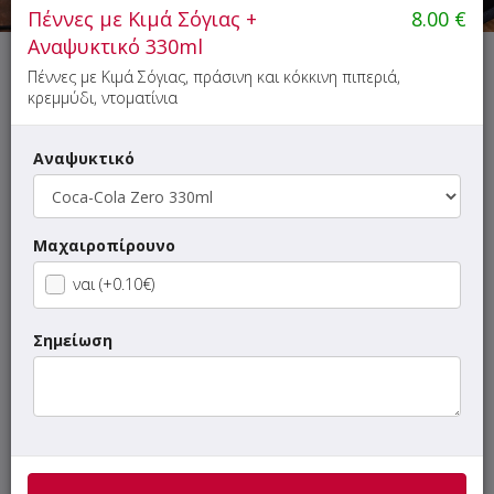
Πέννες με Κιμά Σόγιας +
8.00
€
Αναψυκτικό 330ml
Αυτή τη στιγμή το κατάστημα δεν εξυπηρετεί παραγγελίες.
Πέννες με Κιμά Σόγιας, πράσινη και κόκκινη πιπεριά,
κρεμμύδι, ντοματίνια
Αναψυκτικό
ΜΕΝΟΥ
ΠΛΗΡΟΦΟΡΙΕΣ
ΑΞΙΟΛΟΓΗΣΕΙΣ
Μαχαιροπίρουνο
ναι (+0.10€)
Όλα μας τα κρέατα, εκτός από το γύρο χοιρινό και το
γύρο κοτόπουλο, είναι χειροποίητα.
Σημείωση
Γρήγορη
αναζήτηση
προϊόντος...
Οι προτάσεις μας