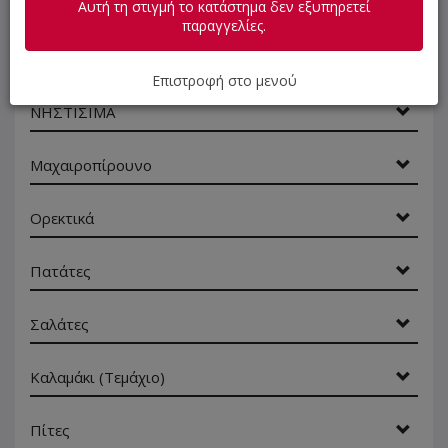
SUPER Προσφορές
Αυτή τη στιγμή το κατάστημα δεν εξυπηρετεί
παραγγελίες.
Προσφορές της Παρέας
Επιστροφή στο μενού
ΝΗΣΤΙΣΙΜΑ
Μαχαιροπίρουνο
Ορεκτικά
Πατάτες
Σαλάτες
Καλαμάκι (Τεμάχιο)
Πίτες