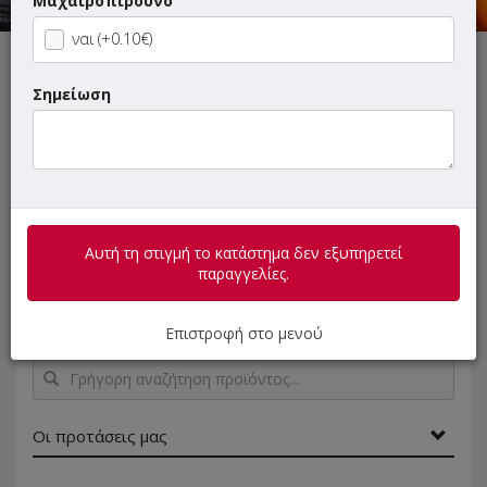
Μαχαιροπίρουνο
ναι (+0.10€)
Αυτή τη στιγμή το κατάστημα δεν εξυπηρετεί παραγγελίες.
Σημείωση
ΜΕΝΟΥ
ΠΛΗΡΟΦΟΡΙΕΣ
ΑΞΙΟΛΟΓΗΣΕΙΣ
Αυτή τη στιγμή το κατάστημα δεν εξυπηρετεί
παραγγελίες.
Όλα μας τα κρέατα, εκτός από το γύρο χοιρινό και το
γύρο κοτόπουλο, είναι χειροποίητα.
Επιστροφή στο μενού
Γρήγορη
αναζήτηση
προϊόντος...
Οι προτάσεις μας