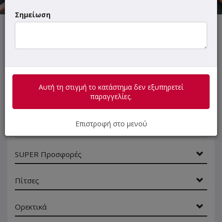
Σημείωση
Αυτή τη στιγμή το κατάστημα δεν εξυπηρετεί παραγγελίες.
Αυτή τη στιγμή το κατάστημα δεν εξυπηρετεί
ΜΕΝΟΥ
ΠΛΗΡΟΦΟΡΙΕΣ
ΑΞΙΟΛΟΓΗΣΕΙΣ
παραγγελίες.
Γρήγορη
Επιστροφή στο μενού
αναζήτηση
προϊόντος...
SUPER Προσφορές
Πίτσες
Ορεκτικά