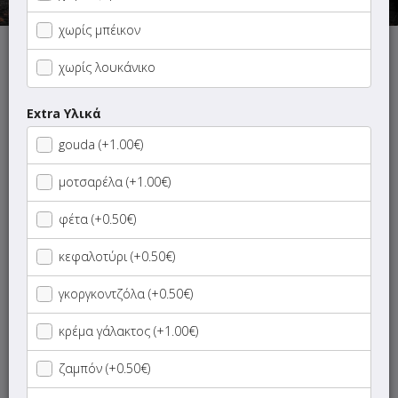
χωρίς μπέικον
Αυτή τη στιγμή το κατάστημα δεν εξυπηρετεί παραγγελίες.
χωρίς λουκάνικο
Extra Υλικά
gouda (+1.00€)
ΜΕΝΟΥ
ΠΛΗΡΟΦΟΡΙΕΣ
ΑΞΙΟΛΟΓΗΣΕΙΣ
μοτσαρέλα (+1.00€)
φέτα (+0.50€)
Οι προσφορές ισχύουν για τις παραγγελίες εντός
Χρυσούπολης!
κεφαλοτύρι (+0.50€)
Για παραγγελίες εκτός Χρυσούπολης η ελάχιστη
παραγγελία είναι 25€ και το κόστος διανομής 3.00€.
γκοργκοντζόλα (+0.50€)
κρέμα γάλακτος (+1.00€)
Γρήγορη
αναζήτηση
προϊόντος...
ζαμπόν (+0.50€)
SUPER Προσφορές