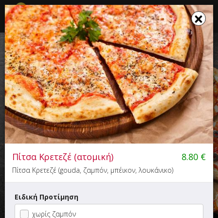
☰
×
×
Το καλάθι σου ενημερώθηκε
ΚΑΛΥΒΑ
Πίτσα - Ζυμαρικά, Fast Food
5.00+
Πίτσα Κρετεζέ (ατομική)
8.80
€
Ελ. Βενιζέλου 114, Χρυσούπολη Καβάλας
Πίτσα Κρετεζέ (gouda, ζαμπόν, μπέικον, λουκάνικο)
Ειδική Προτίμηση
χωρίς ζαμπόν