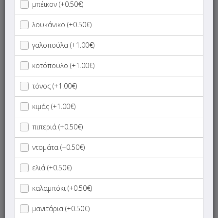
μπέικον (+0.50€)
Πίτσες
λουκάνικο (+0.50€)
γαλοπούλα (+1.00€)
Καλτσόνε
κοτόπουλο (+1.00€)
Πεϊνιρλί
τόνος (+1.00€)
Ζυμαρικά
κιμάς (+1.00€)
Κρεατικά
πιπεριά (+0.50€)
ντομάτα (+0.50€)
Σαλάτες
ελιά (+0.50€)
Snacks
καλαμπόκι (+0.50€)
Αναψυκτικά
μανιτάρια (+0.50€)