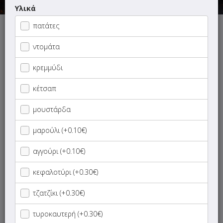
Υλικά
ΜΕΝΟΥ
ΠΛΗΡΟΦΟΡΙΕΣ
ΑΞΙΟΛΟΓΗΣΕΙΣ
πατάτες
Γρήγορη
ντομάτα
αναζήτηση
προϊόντος...
κρεμμύδι
DEAL OF THE DAY
κέτσαπ
1+1 DEALS
μουστάρδα
SUPER Προσφορές
μαρούλι (+0.10€)
αγγούρι (+0.10€)
ΝΗΣΤΙΣΙΜΑ
κεφαλοτύρι (+0.30€)
Ντίνος Street Food
τζατζίκι (+0.30€)
Πίτα
τυροκαυτερή (+0.30€)