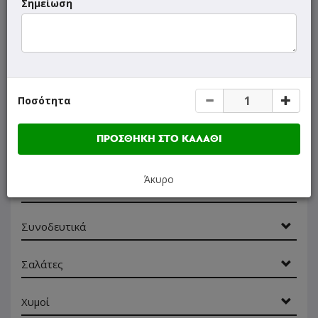
Pita Club
Σημείωση
Burgers
Λαγάνα
Ποσότητα
Τεμάχια
ΠΡΟΣΘΗΚΗ ΣΤΟ ΚΑΛΑΘΙ
Μερίδες
Άκυρο
Αλοιφές
Συνοδευτικά
Σαλάτες
Χυμοί