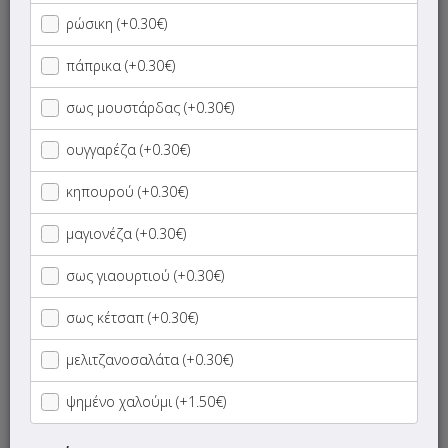
ρώσικη (+0.30€)
Πίτα Γίγας
πάπρικα (+0.30€)
Ψωμάκι
σως μουστάρδας (+0.30€)
Κυπριακή Πίτα
ουγγαρέζα (+0.30€)
Κυπριακή Πίτα Γίγας
κηπουρού (+0.30€)
μαγιονέζα (+0.30€)
Αραβικές Πίτες Γίγας
σως γιαουρτιού (+0.30€)
Τορτίγια
σως κέτσαπ (+0.30€)
Μπαγκέτα
μελιτζανοσαλάτα (+0.30€)
Panini Sandwiches
ψημένο χαλούμι (+1.50€)