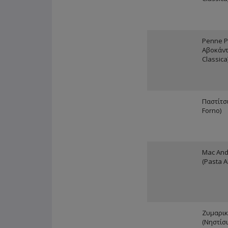
Penne P
Αβοκάντ
Classica
Παστίτσι
Forno)
Mac And
(Pasta A
Ζυμαρικ
(Νηστίσι