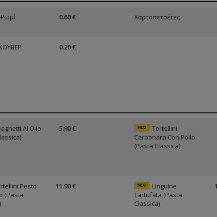
 Ψωμί
0.60 €
Χαρτοπετσέτες
 ΚΟΥΒΕΡ
0.20 €
aghetti Al Olio
5.90 €
Tortellini
ΝΕΟ
lassica)
Carbonara Con Pollo
(Pasta Classica)
rtellini Pesto
11.90 €
Linguine
ΝΕΟ
o (Pasta
Tartufata (Pasta
)
Classica)