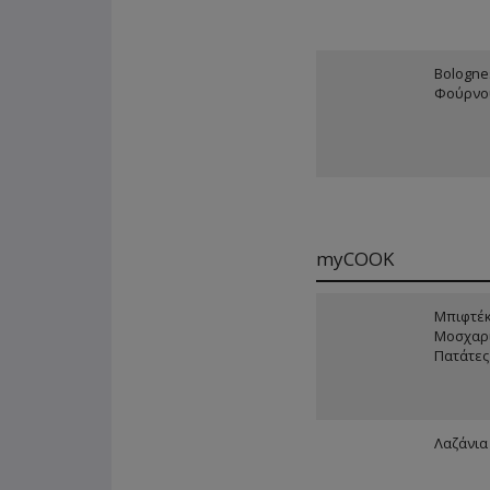
Bologne
Φούρνου
myCOOK
Μπιφτέκ
Μοσχαρί
Πατάτε
Λαζάνια