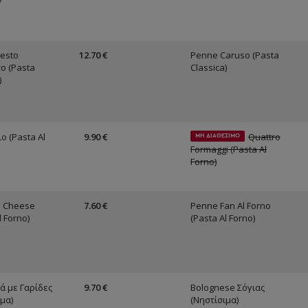
esto
12.70 €
Penne Caruso (Pasta
ο (Pasta
Classica)
)
ο (Pasta Al
9.90 €
Quattro
ΜΗ ΔΙΑΘΕΣΙΜΟ
Formaggi (Pasta Al
Forno)
 Cheese
7.60 €
Penne Fan Al Forno
l Forno)
(Pasta Al Forno)
ά με Γαρίδες
9.70 €
Bolognese Σόγιας
μα)
(Νηστίσιμα)