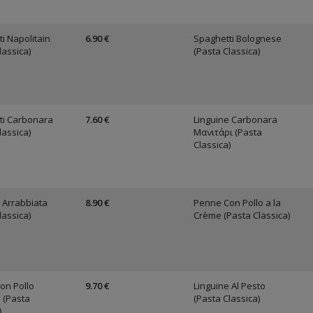
i Napolitain
6.90 €
Spaghetti Bolognese
lassica)
(Pasta Classica)
ti Carbonara
7.60 €
Linguine Carbonara
lassica)
Μανιτάρι (Pasta
Classica)
 Arrabbiata
8.90 €
Penne Con Pollo a la
lassica)
Crème (Pasta Classica)
on Pollo
9.70 €
Linguine Al Pesto
 (Pasta
(Pasta Classica)
)