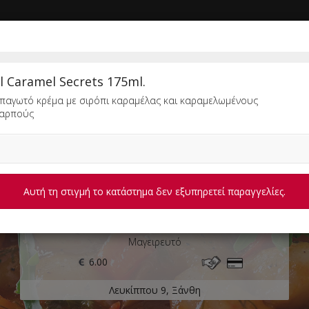
ΚΗ
ΔΙΑΓΩΝΙΣΜΟΙ
ΣΥΝΔΕΣΗ
l Caramel Secrets 175ml.
παγωτό κρέμα με σιρόπι καραμέλας και καραμελωμένους
καρπούς
Αυτή τη στιγμή το κατάστημα δεν εξυπηρετεί παραγγελίες.
MYCOOK (ΞΑΝΘΗ)
Μαγειρευτό
6.00
Λευκίππου 9, Ξάνθη