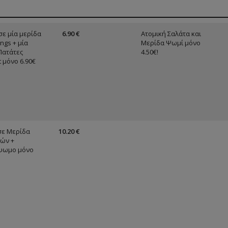
ε μία μερίδα
6.90 €
Ατομική Σαλάτα και
ngs + μία
Μερίδα Ψωμί μόνο
Πατάτες
4.50€!
 μόνο 6.90€
σε Μερίδα
10.20 €
ών +
ψωμo μόνο