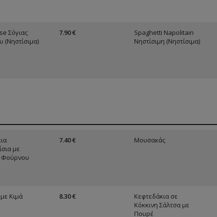
se Σόγιας
7.90 €
Spaghetti Napolitain
 (Νηστίσιμα)
Νηστίσιμη (Νηστίσιμα)
ια
7.40 €
Μουσακάς
σια με
ς Φούρνου
 με Κιμά
8.30 €
Κεφτεδάκια σε
Κόκκινη Σάλτσα με
Πουρέ