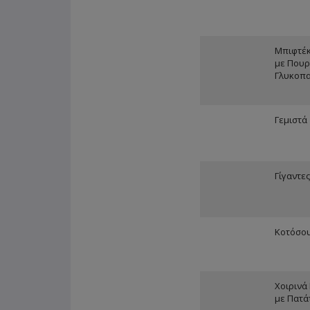
Μπιφτέκ
με Πουρ
Γλυκοπα
Γεμιστά
Γίγαντε
Κοτόσο
Χοιρινά
με Πατά