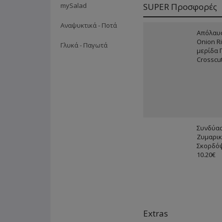
mySalad
SUPER Προσφορές
Αναψυκτικά - Ποτά
Απόλαυσ
Onion Ri
Γλυκά - Παγωτά
μερίδα 
Crosscut
Συνδύα
Ζυμαρικ
Σκορδό
10.20€
Extras