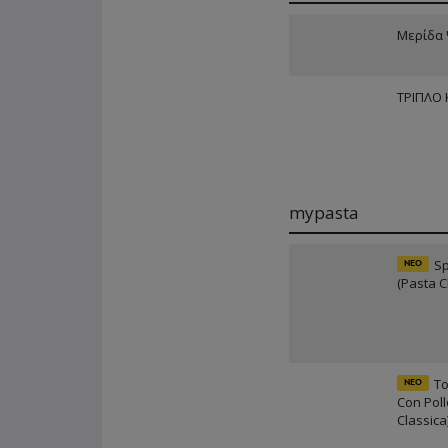
Μερίδα
ΤΡΙΠΛΟ
mypasta
Sp
ΝΕΟ
(Pasta C
To
ΝΕΟ
Con Poll
Classica