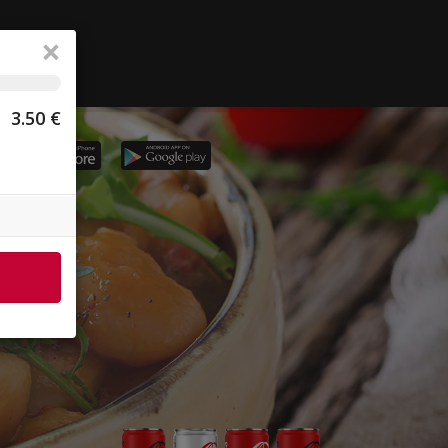
×
3.50
€