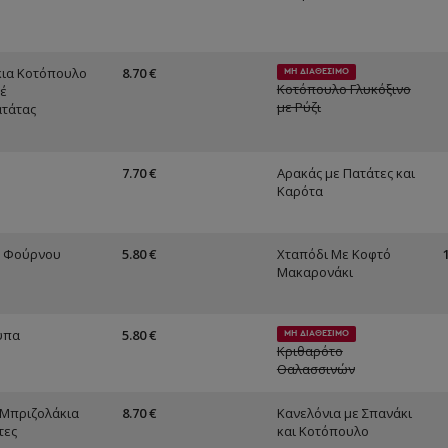
ια Κοτόπουλο
8.70 €
ΜΗ ΔΙΑΘΕΣΙΜΟ
Κοτόπουλο Γλυκόξινο
έ
με Ρύζι
τάτας
7.70 €
Αρακάς με Πατάτες και
Καρότα
ς Φούρνου
5.80 €
Χταπόδι Με Κοφτό
Μακαρονάκι
υπα
5.80 €
ΜΗ ΔΙΑΘΕΣΙΜΟ
Κριθαρότο
Θαλασσινών
 Μπριζολάκια
8.70 €
Κανελόνια με Σπανάκι
τες
και Κοτόπουλο