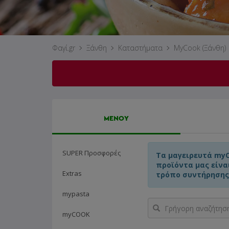
Φαγί.gr
Ξάνθη
Καταστήματα
MyCook (Ξάνθη)
ΜΕΝΟΥ
SUPER Προσφορές
Τα μαγειρευτά my
προϊόντα μας είνα
Extras
τρόπο συντήρησης
mypasta
Γρήγορη
αναζήτηση
myCOOK
προϊόντος...