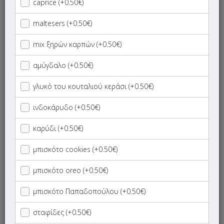
caprice (+0.50€)
ΝΗΣΤΙΣΙΜΑ
maltesers (+0.50€)
mix ξηρών καρπών (+0.50€)
Καφέδες - Ροφήματα
αμύγδαλο (+0.50€)
Κρέπες
γλυκό του κουταλιού κεράσι (+0.50€)
Φτιάξε την Δική σου Βάφλα
ινδοκάρυδο (+0.50€)
Burgers
καρύδι (+0.50€)
μπισκότο cookies (+0.50€)
Club Sandwich - Hot Dog
μπισκότο oreo (+0.50€)
Pita Club
μπισκότο Παπαδοπούλου (+0.50€)
Φτιάξε το Δικό σου Σάντουιτς
σταφίδες (+0.50€)