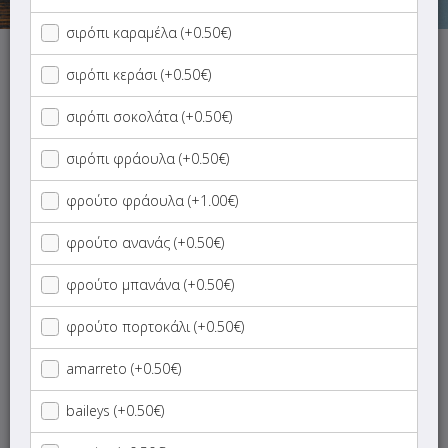
σιρόπι καραμέλα (+0.50€)
Δυστυχώς έχει χαθεί η σύνδεση με το κατάστημα.
σιρόπι κεράσι (+0.50€)
Προσπάθησε πάλι σε λίγο!
σιρόπι σοκολάτα (+0.50€)
σιρόπι φράουλα (+0.50€)
φρούτο φράουλα (+1.00€)
ΜΕΝΟΥ
ΠΛΗΡΟΦΟΡΙΕΣ
ΑΞΙΟΛΟΓΗΣΕΙΣ
φρούτο ανανάς (+0.50€)
Γρήγορη
αναζήτηση
φρούτο μπανάνα (+0.50€)
προϊόντος...
φρούτο πορτοκάλι (+0.50€)
DEAL OF THE DAY
amarreto (+0.50€)
SUPER Προσφορές
baileys (+0.50€)
ΠΑΙΔΙΚΑ ΓΕΥΜΑΤΑ