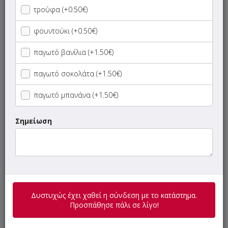
Σαλάτες
τρούφα (+0.50€)
φουντούκι (+0.50€)
Ζυμαρικά
παγωτό βανίλια (+1.50€)
Μερίδες
παγωτό σοκολάτα (+1.50€)
Γαλακτοκομικά
παγωτό μπανάνα (+1.50€)
Χυμοί
Σημείωση
Αναψυκτικά
Μπύρες - Ποτά
Δυστυχώς έχει χαθεί η σύνδεση με το κατάστημα.
Προσπάθησε πάλι σε λίγο!