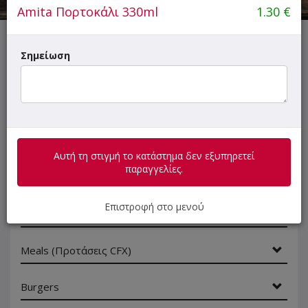
Amita Πορτοκάλι 330ml
1.30
€
Αυτή τη στιγμή το κατάστημα δεν εξυπηρετεί παραγγελίες.
Σημείωση
ΜΕΝΟΥ
ΠΛΗΡΟΦΟΡΙΕΣ
ΑΞΙΟΛΟΓΗΣΕΙΣ
Αυτή τη στιγμή το κατάστημα δεν εξυπηρετεί
παραγγελίες.
Γρήγορη
αναζήτηση
προϊόντος...
Επιστροφή στο μενού
SUPER Προσφορές
Meals (Προτάσεις CFX)
Burgers