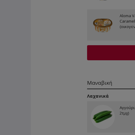
Aloma Va
Caramel
(οικογεν
Μαναβική
Λαχανικά
Αγγούρι
2τμχ)