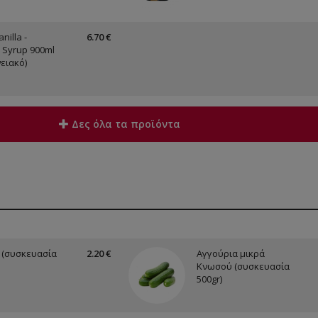
nilla -
6.70 €
 Syrup 900ml
ειακό)
Δες όλα τα προϊόντα
 (συσκευασία
2.20 €
Αγγούρια μικρά
Κνωσού (συσκευασία
500gr)