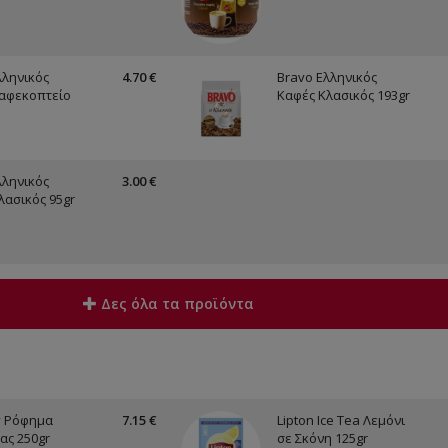
λληνικός
4.70 €
Bravo Ελληνικός
αφεκοπτείο
Καφές Κλασικός 193gr
λληνικός
3.00 €
λασικός 95gr
Δες όλα τα προϊόντα
y Ρόφημα
7.15 €
Lipton Ice Tea Λεμόνι
ας 250gr
σε Σκόνη 125gr