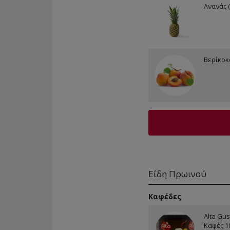
Ανανάς (
Βερίκοκα
Είδη Πρωινού
Καφέδες
Alta Gus
Καφές 1