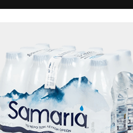
ΚΗ
ΔΙΑΓΩΝΙΣΜΟΙ
ΣΥΝΔΕΣΗ
MARKET ΟΙΚΟΓΕΝΕΙΑΣ Π
Markets - Ψιλικά
10.00+
61'
Λεωφόρος Σταμαθιουδάκη 57, Ρέθυμνο