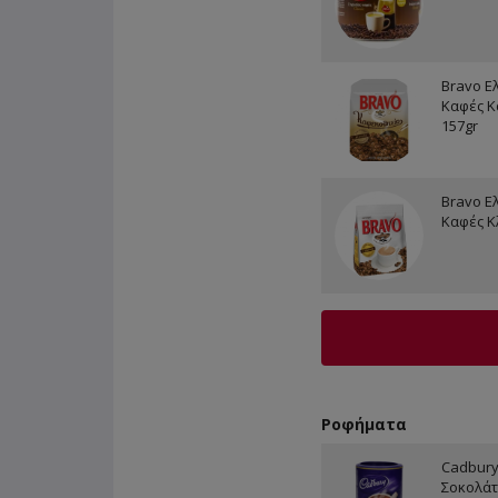
Bravo Ε
Καφές Κ
157gr
Bravo Ε
Καφές Κ
Ροφήματα
Cadbur
Σοκολάτ