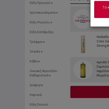
Είδη Πρωινού
Το 
3 Cretan
Αρτοσκευάσματα
200ml ε
ΔΩΡΟ)
Είδη Ψυγείου
Είδη Κατάψυξης
Wellaflex
Color Λ
Τρόφιμα
Strong 
Snacks
Κάβα
Αρκάδι 
Σαμπουά
Οικιακή Φροντίδα -
Αφρόλου
Καθαριστικά
Μωρά α
Διάφορα
Χαρτικά
Είδη Σπιτιού