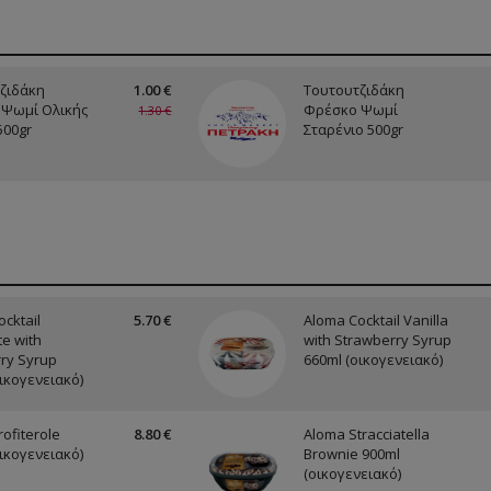
ζιδάκη
1.00 €
Τουτουτζιδάκη
Ψωμί Ολικής
Φρέσκο Ψωμί
1.30 €
500gr
Σταρένιο 500gr
cktail
5.70 €
Aloma Cocktail Vanilla
e with
with Strawberry Syrup
ry Syrup
660ml (οικογενειακό)
ικογενειακό)
ofiterole
8.80 €
Aloma Stracciatella
ικογενειακό)
Brownie 900ml
(οικογενειακό)