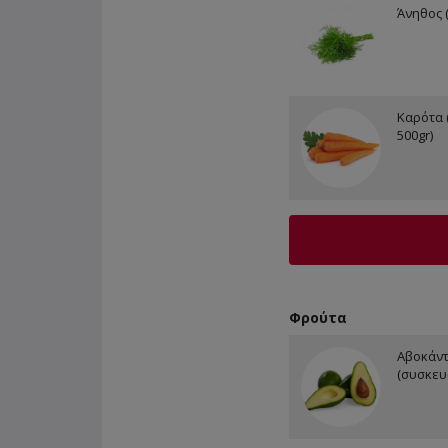
Άνηθος 
Καρότα 
500gr)
Φρούτα
Αβοκάντ
(συσκευ