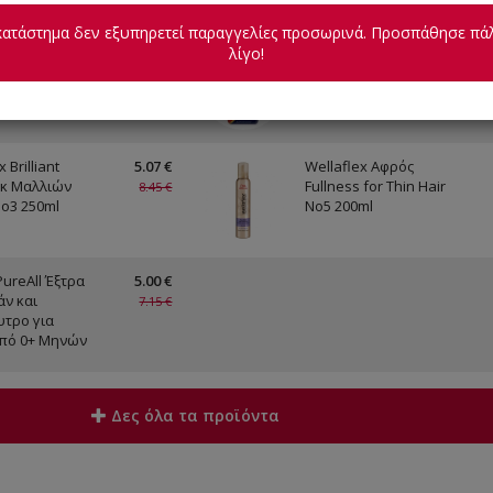
κατάστημα δεν εξυπηρετεί παραγγελίες προσωρινά. Προσπάθησε πάλ
 Aperitifs
10.90 €
Finish All In 1 Max Gel
λίγο!
πιλογής (2+1
Lemon 600ml
16.35 €
 Brilliant
5.07 €
Wellaflex Αφρός
ακ Μαλλιών
Fullness for Thin Hair
8.45 €
No3 250ml
No5 200ml
PureAll Έξτρα
5.00 €
ν και
7.15 €
τρο για
πό 0+ Μηνών
Δες όλα τα προϊόντα