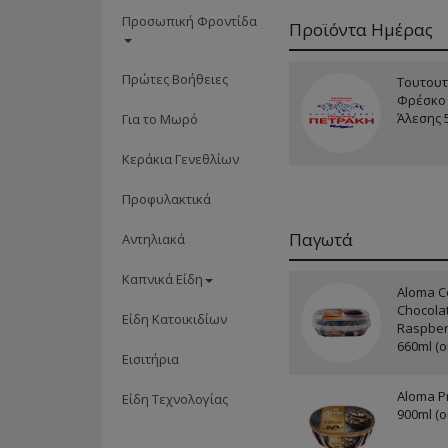
Προσωπική Φροντίδα
Προϊόντα Ημέρας
Πρώτες Βοήθειες
Τουτουτ
Φρέσκο 
Άλεσης 
Για το Μωρό
Κεράκια Γενεθλίων
Προφυλακτικά
Παγωτά
Αντηλιακά
Καπνικά Είδη
Aloma Co
Chocolat
Είδη Κατοικιδίων
Raspber
660ml (ο
Εισιτήρια
Aloma Pr
Είδη Τεχνολογίας
900ml (ο