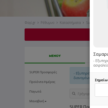
Φαγί.gr
Ρέθυμνο
Καταστήματα
Supermarket 
Το κατ
Σαμαρι
ΜΕΝΟΥ
- Εξυπηρ
ασφαλεία
SUPER Προσφορές
- Εξυπηρετούνται μό
διανομέων!
Σημείω
Προϊόντα Ημέρας
Γρήγορη
Παγωτά
αναζήτηση
προϊόντος...
Μαναβική
SUPER Προσφορές