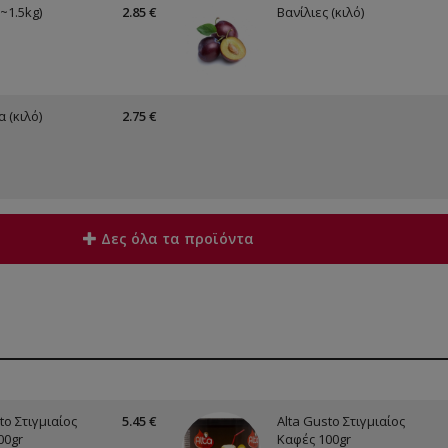
~1.5kg)
2.85 €
Βανίλιες (κιλό)
 (κιλό)
2.75 €
Δες όλα τα προϊόντα
to Στιγμιαίος
5.45 €
Alta Gusto Στιγμιαίος
00gr
Καφές 100gr