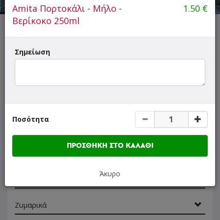
Amita Πορτοκάλι - Μήλο -
1.50
€
Βερίκοκο 250ml
ΜΕΝΟΥ
ΠΛΗΡΟΦΟΡΙΕΣ
ΑΞΙΟΛΟΓΗΣΕΙΣ
Σημείωση
Γρήγορη
αναζήτηση
προϊόντος...
SUPER Προσφορές
Ποσότητα
Ορεκτικά
ΠΡΟΣΘΗΚΗ ΣΤΟ ΚΑΛΑΘΙ
Σαλάτες
Άκυρο
Hot Dogs
Ζυμαρικά