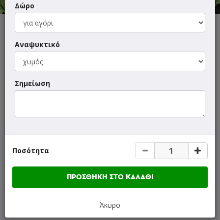
Δώρο
ΜΕΝΟΥ
ΠΛΗΡΟΦΟΡΙΕΣ
ΑΞΙΟΛΟΓΗΣΕΙΣ
Αναψυκτικό
Γρήγορη
αναζήτηση
Σημείωση
προϊόντος...
SUPER Προσφορές
Κουβέρ
Ποσότητα
Ορεκτικά
ΠΡΟΣΘΗΚΗ ΣΤΟ ΚΑΛΑΘΙ
Σαλάτες
All Time Classic Πίτσες
Άκυρο