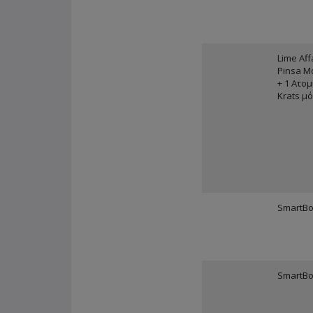
Lime Aff
Pinsa Μ
+ 1 Ατο
Krats μό
SmartBo
SmartBo