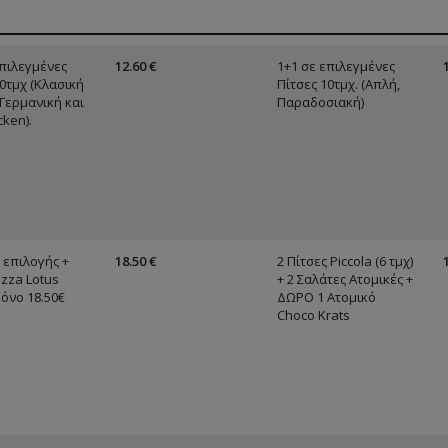
επιλεγμένες
12.60 €
1+1 σε επιλεγμένες
10τμχ (Κλασική
Πίτσες 10τμχ. (Απλή,
 Γερμανική και
Παραδοσιακή)
ken).
 επιλογής +
18.50 €
2 Πίτσες Piccola (6 τμχ)
izza Lotus
+ 2 Σαλάτες Ατομικές +
μόνο 18.50€
ΔΩΡΟ 1 Ατομικό
Choco Krats