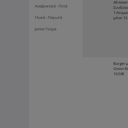
All-Amer
Αναψυκτικά - Ποτά
Συνδύασ
1 Ατομι
Γλυκά - Παγωτά
μόνο 13
Junior Γεύμα
Burger 
Onion R
10.50€