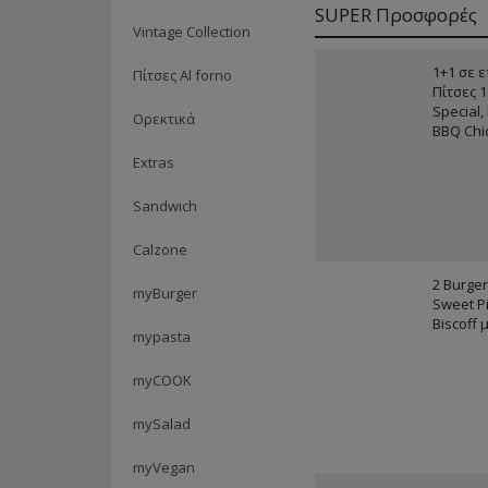
SUPER Προσφορές
Vintage Collection
1+1 σε 
Πίτσες Al forno
Πίτσες 
Special,
Ορεκτικά
BBQ Chic
Extras
Sandwich
Calzone
2 Burger
myBurger
Sweet P
Biscoff 
mypasta
myCOOK
mySalad
myVegan