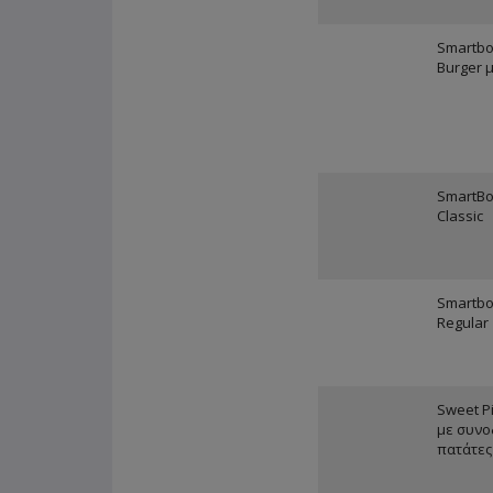
Smartbox
Burger 
SmartBo
Classic
Smartbo
Regular
Sweet P
με συνο
πατάτες