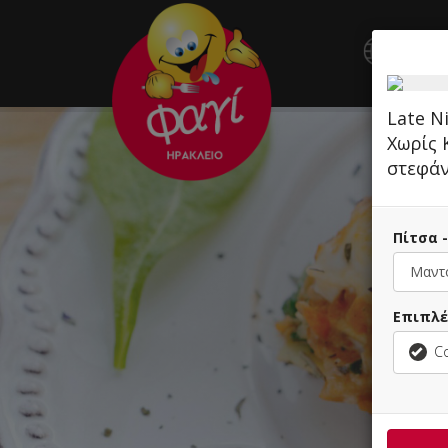
ΚΕ
Late N
Χωρίς 
στεφάν
Π
Επιπλέ
Co