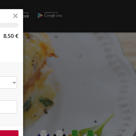
×
8.50
€