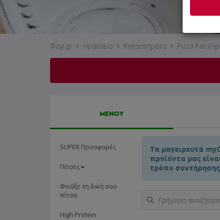
Φαγί.gr
Ηράκλειο
Καταστήματα
Pizza Fan (Ηρ
ΜΕΝΟΥ
SUPER Προσφορές
Τα μαγειρευτά my
προϊόντα μας είνα
Πίτσες
τρόπο συντήρησης
Φτιάξε τη δική σου
Γρήγορη
πίτσα
αναζήτηση
προϊόντος...
High Protein