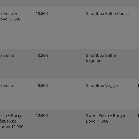
 Selfie +
13.50 €
Smartbox Selfie Choco
μόνο 13.50€
x Selfie
9.50 €
Smartbox Selfie
Regular
x Selfie
9.90 €
SmartBox Veggie
izza + Burger
12.90 €
Sweet Pizza + Burger
δευτικές
μόνο 11.90€
 μόνο 12.90€