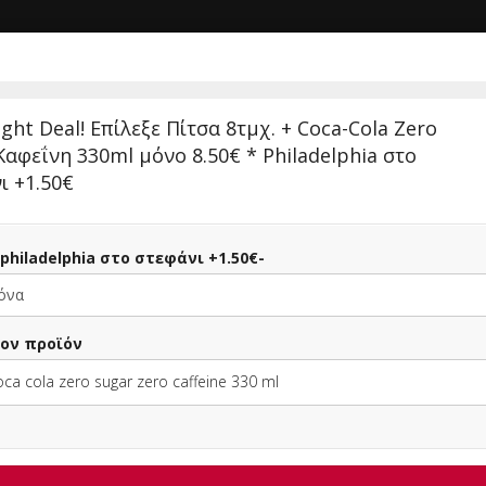
ΝΤΡΙΚΗ
ΣΥΝΔΕΣΗ
ight Deal! Επίλεξε Πίτσα 8τμχ. + Coca-Cola Zero
Καφεΐνη 330ml μόνο 8.50€ * Philadelphia στο
ι +1.50€
ίτσα -philadelphia στο στεφάνι +1.50€-
PIZZA FAN (ΗΡΑΚΛΕΙΟ)
ον προϊόν
Πίτσα - Ζυμαρικά, Fast Food, Μαγειρευτό, Burger, Παγωτό - Γλυκό
ca cola zero sugar zero caffeine 330 ml
6.00+
Λεωφόρος 62 Μαρτύρων 107, Ηράκλειο