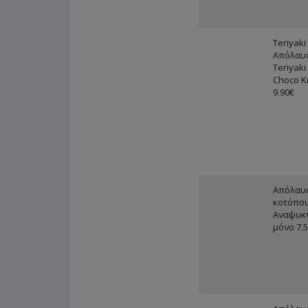
Teriyaki
Απόλαυσ
Teriyaki
Choco K
9.90€
Απόλαυσ
κοτόπου
Αναψυκτ
μόνο 7.5