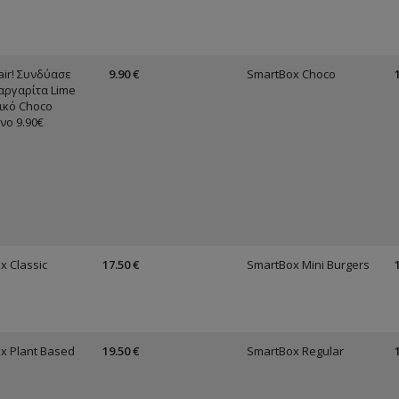
air! Συνδύασε
9.90 €
SmartBox Choco
αργαρίτα Lime
μικό Choco
νο 9.90€
x Classic
17.50 €
SmartBox Mini Burgers
x Plant Based
19.50 €
SmartBox Regular