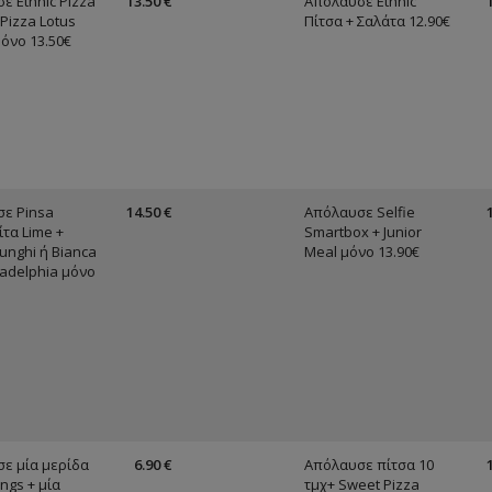
ε Ethnic Pizza
13.50 €
Απόλαυσε Ethnic
Pizza Lotus
Πίτσα + Σαλάτα 12.90€
μόνο 13.50€
ε Pinsa
14.50 €
Απόλαυσε Selfie
τα Lime +
Smartbox + Junior
unghi ή Bianca
Meal μόνο 13.90€
ladelphia μόνο
ε μία μερίδα
6.90 €
Απόλαυσε πίτσα 10
ngs + μία
τμχ+ Sweet Pizza