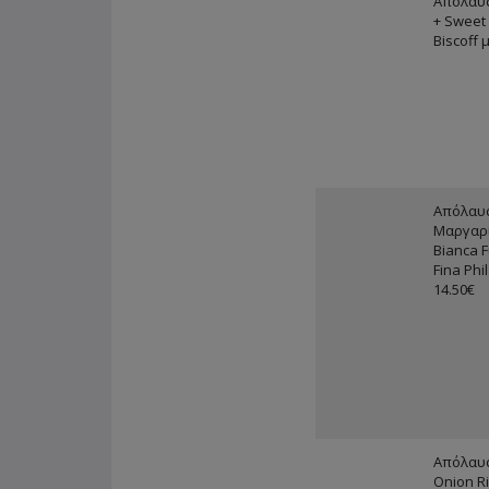
Απόλαυσ
+ Sweet 
Biscoff 
Απόλαυσ
Μαργαρί
Bianca F
Fina Phi
14.50€
Απόλαυσ
Onion Ri