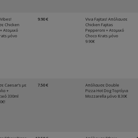
 Vibes!
9.90 €
Viva Fajitas! Απόλαυσε
ε Chicken
Chicken Fajitas
 + Ατομικό
Pepperoni + Ατομικό
rats μόνο
Choco Krats μόνο
9.90€
ε Caesar’s με
7.50 €
Απόλαυσε Double
λο +
Pizza Hot Dog Τορτίγια
ικό 330ml
Mozzarella μόνο 8.30€
0€!