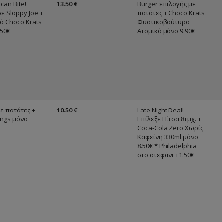
ican Bite!
13.50 €
Burger επιλογής με
ε Sloppy Joe +
πατάτες + Choco Krats
κό Choco Krats
Φυστικοβούτυρο
.50€
Ατομικό μόνο 9.90€
με πατάτες +
10.50 €
Late Night Deal!
ings μόνο
Επίλεξε Πίτσα 8τμχ. +
Coca-Cola Zero Χωρίς
Καφεΐνη 330ml μόνο
8.50€ * Philadelphia
στο στεφάνι +1.50€