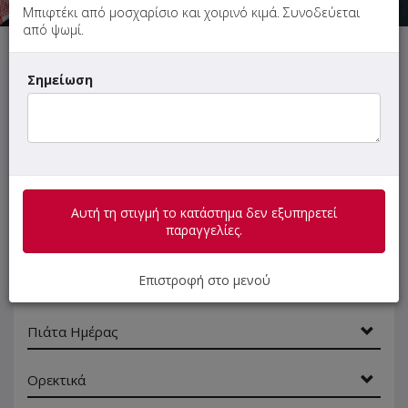
Μπιφτέκι από μοσχαρίσιο και χοιρινό κιμά. Συνοδεύεται
από ψωμί.
Αυτή τη στιγμή το κατάστημα δεν εξυπηρετεί παραγγελίες.
Σημείωση
ΜΕΝΟΥ
ΠΛΗΡΟΦΟΡΙΕΣ
ΑΞΙΟΛΟΓΗΣΕΙΣ
Αυτή τη στιγμή το κατάστημα δεν εξυπηρετεί
Γρήγορη
παραγγελίες.
αναζήτηση
προϊόντος...
Επιστροφή στο μενού
SUPER Προσφορές
Πιάτα Ημέρας
Ορεκτικά