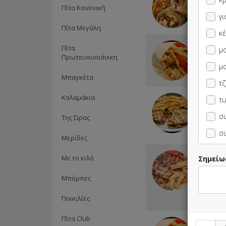
Κανονικ
Πίτα Κανονική
Βίκος Co
γι
Πίτα Μεγάλη
κ
1 Πίτα 
Πίτα
μ
Επιλογής
Πρωτευουσιάνικη
Cola 33
μ
Μπαγκέτα
τζ
Καλαμάκια
1 Σκεπα
τυ
επιλογής
Cola 33
σω
Της Ώρας
σ
Μερίδες
1kg Παν
Με το κιλό
Σημείω
Μπριζολ
Μερίδα 
Μπόμπες
Σαλάτα 
Καρότο 
Ποικιλίες
Pepsi 1.5
Πίτα Club
4 Πίτες 