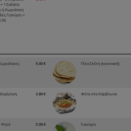
 + 1 Σαλάτα
 ή Χωριάτικη
δες Γιαούρτι +
.5lt
Χωριάτικος
5.00 €
Πίτα Σκέτη (κανονική)
δορίγανη
3.80 €
Φέτα στα Κάρβουνα
 Ψητό
5.00 €
Γιαούρτι