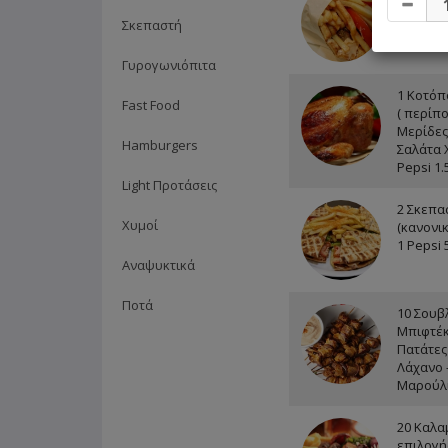
Επιλογής
Σκεπαστή
Cola 1.5
Γυρογωνιόπιτα
1 Κοτόπ
Fast Food
( περίπο
Μερίδες
Hamburgers
Σαλάτα 
Pepsi 1.5
Light Προτάσεις
2 Σκεπα
Χυμοί
(κανονικ
1 Pepsi
Αναψυκτικά
Ποτά
10 Σουβ
Μπιφτέκ
Πατάτες
Λάχανο 
Μαρούλι 
20 Καλα
επιλογή