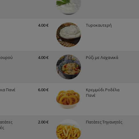
4.00 €
Τυροκαυτερή
πουρού
4.00 €
Ρύζι με Λαχανικά
ια Πανέ
6.00 €
Κρεμμύδι Ροδέλα
Πανέ
ατάτες
2.00 €
Πατάτες Τηγανητές
ές