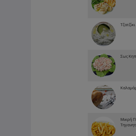
Τζατζίκι
Σως Κη
Καλαμάρ
Μικρή Π
Τηγανητ