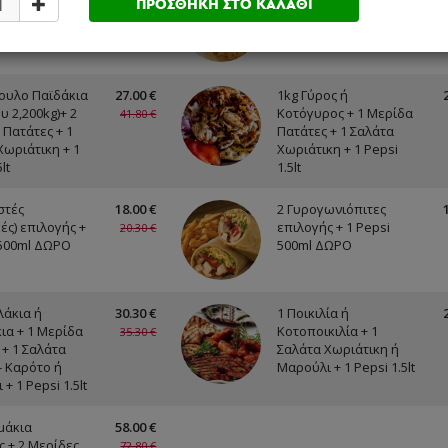
ΠΡΟΣΘΗΚΗ ΣΤΟ ΚΑΛΑΘΙ
 + 1 Βίκος
Επιλογής + 1 Pepsi
28.50 €
lt ΔΩΡΟ
1.5lt ΔΩΡΟ
ουλο Παϊδάκια
27.00 €
1kg Γύρος ή
υ 2,200kg)+ 2
Κοτόγυρος + 1 Μερίδα
41.80 €
 Πατάτες + 1
Πατάτες + 1 Σαλάτα
Χωριάτικη + 1
Χωριάτικη + 1 Pepsi
lt
1.5lt
στές
18.00 €
2 Γυρογωνιόπιτες
ές) επιλογής +
επιλογής + 1 Pepsi
20.30 €
 500ml ΔΩΡΟ
500ml ΔΩΡΟ
λάκια ή
30.30 €
1 Ποικιλία ή
ια + 1 Μερίδα
Κοτοποικιλία + 1
35.30 €
 + 1 Σαλάτα
Σαλάτα Χωριάτικη ή
- Καρότο ή
Μαρούλι + 1 Pepsi 1.5lt
+ 1 Pepsi 1.5lt
μάκια
58.00 €
ς + 2 Μερίδες
72.80 €