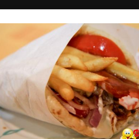
ΝΤΡΙΚΗ
ΣΥΝΔΕΣΗ
ΓΥΡΟΓΩΝΙΑ
Σουβλάκι - Ψητά, Fast Food, Burger
5.00+
Χριστομιχάλη Ξυλούρη 51, Ηράκλειο