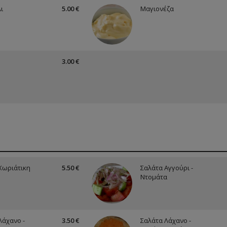
ι
5.00 €
Μαγιονέζα
3.00 €
Χωριάτικη
5.50 €
Σαλάτα Αγγούρι -
Ντομάτα
Λάχανο -
3.50 €
Σαλάτα Λάχανο -