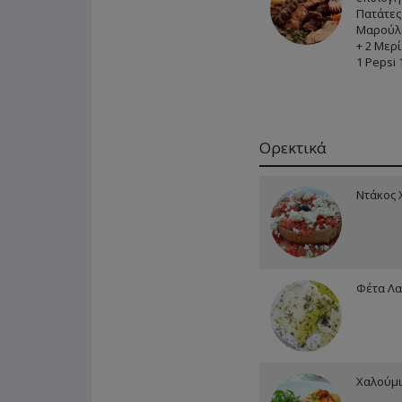
Πατάτες
Μαρούλι
+ 2 Μερί
1 Pepsi 1
Ορεκτικά
Ντάκος 
Φέτα Λα
Χαλούμι