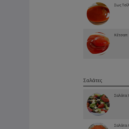
Σως Τσίλ
Κέτσαπ
Σαλάτες
Σαλάτα 
Σαλάτα 