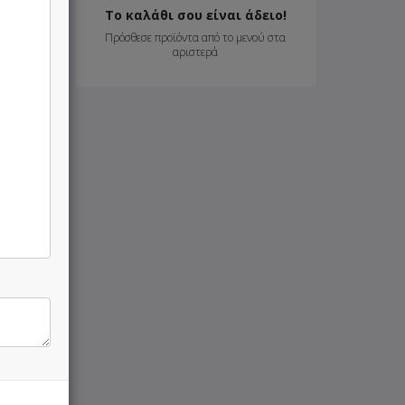
8.50 €
Το καλάθι σου είναι άδειο!
Πρόσθεσε προϊόντα από το μενού στα
αριστερά
5.40 €
6.30 €
23.00 €
28.00 €
24.00 €
26.50 €
32.50 €