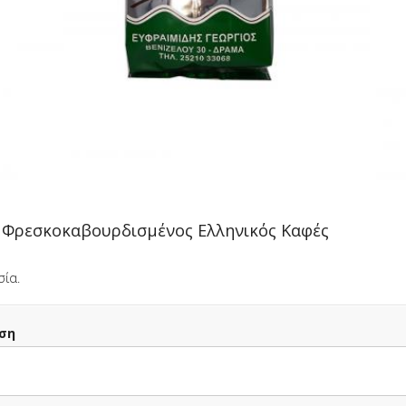
ΠΛΗΡΟΦΟΡΙΕΣ
ΑΞΙΟΛΟΓΗΣΕΙΣ
ιούμε είναι της εταιρίας Mokka Speciality Coffee 100% Arabica.
Φρεσκοκαβουρδισμένος Ελληνικός Καφές
ία.
ση
Sandwich
6.20 €
1 Καφές επιλογής + 1
+ 1
Γεμιστό Κουλούρι
6.70 €
ικό 330ml
Θεσσαλονίκης