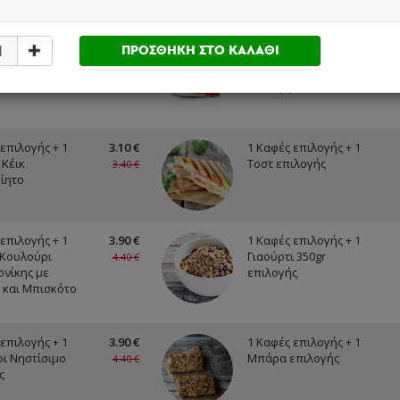
ς
ΠΡΟΣΘΗΚΗ ΣΤΟ ΚΑΛΑΘΙ
 Αλλαντικών +
6.20 €
1 Ομέλετα επιλογής +
κτικό 330ml
1 Αναψυκτικό 330ml
7.20 €
ς
επιλογής
επιλογής + 1
3.10 €
1 Καφές επιλογής + 1
 Κέικ
Τοστ επιλογής
3.40 €
ίητο
επιλογής + 1
3.90 €
1 Καφές επιλογής + 1
 Κουλούρι
Γιαούρτι 350gr
4.40 €
νίκης με
επιλογής
 και Μπισκότο
επιλογής + 1
3.90 €
1 Καφές επιλογής + 1
ι Νηστίσιμο
Μπάρα επιλογής
4.40 €
ς