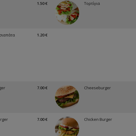
1.50 €
Τορτίγια
Τσιαπάτα
1.20 €
ger
7.00 €
Cheeseburger
urger
7.00 €
Chicken Burger