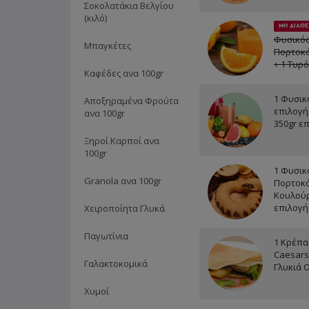
Σοκολατάκια Βελγίου
(κιλό)
ΜΗ ΔΙΑΘΕ
Φυσικός
Μπαγκέτες
Πορτοκά
+ 1 Τυρ
Καφέδες ανα 100gr
1 Φυσικ
Αποξηραμένα Φρούτα
επιλογής
ανα 100gr
350gr ε
Ξηροί Καρποί ανα
100gr
1 Φυσικ
Granola ανα 100gr
Πορτοκά
Κουλούρ
επιλογή
Χειροποίητα Γλυκά
Παγωτίνια
1 Κρέπα
Caesars
Γαλακτοκομικά
Γλυκιά 
Χυμοί