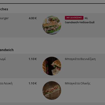
iches
burger
4.00 €
XL
ΜΗ ΔΙΑΘΕΣΙΜΟ
Sandwich Yellow Bull
Sandwich
Ψωμί
1.10 €
Μπαγκέτα Βιεννέζικη
τα Λευκή
1.10 €
Μπαγκέτα Ολικής