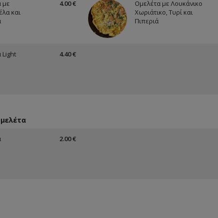
 με
4.00 €
Ομελέτα με Λουκάνικο
λα και
Χωριάτικο, Τυρί και
α
Πιπεριά
 Light
4.40 €
Ομελέτα
α
2.00 €