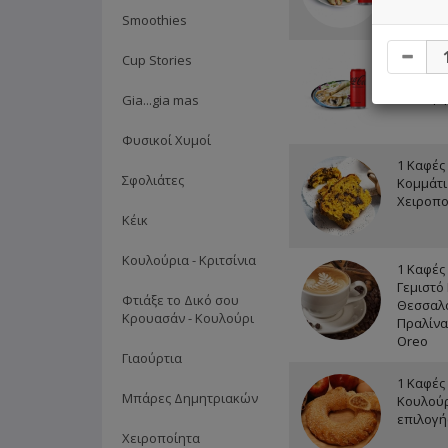
επιλογή
Smoothies
Cup Stories
1 Κρέπα
1 Αναψυ
επιλογή
Gia...gia mas
Φυσικοί Χυμοί
1 Καφές 
Σφολιάτες
Κομμάτι
Χειροπο
Κέικ
Κουλούρια - Κριτσίνια
1 Καφές 
Γεμιστό
Φτιάξε το Δικό σου
Θεσσαλο
Κρουασάν - Κουλούρι
Πραλίνα
Oreo
Γιαούρτια
1 Καφές 
Μπάρες Δημητριακών
Κουλούρ
επιλογή
Χειροποίητα