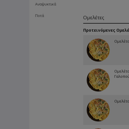
Αναψυκτικά
Ποτά
Ομελέτες
Προτεινόμενες Ομελ
Ομελέτ
Ομελέτα
Γαλοπο
Ομελέτα