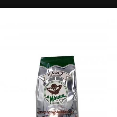
ΚΗ
ΔΙΑΓΩΝΙΣΜΟΙ
ΣΥΝΔΕΣΗ
SQUARE
Σνακ - Καφέ, Fast Food, Burger, Κρέπα, Παγωτό - Γλυκό
1.50+
25'
Βουρνάζων 10, Μυτιλήνη