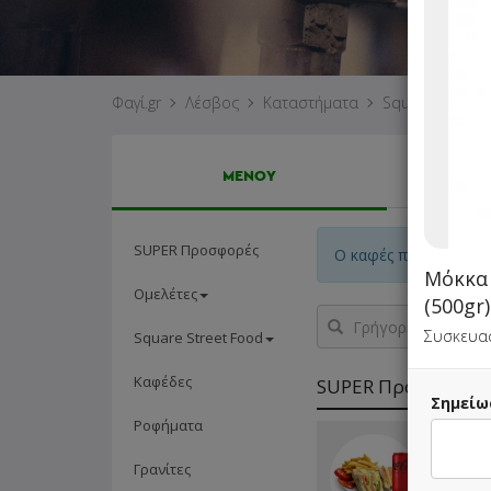
Φαγί.gr
Λέσβος
Καταστήματα
Square
ΜΕΝΟΥ
SUPER Προσφορές
Ο καφές που χρησιμοπο
Μόκκα 
Ομελέτες
(500gr)
Γρήγορη
αναζήτηση
Συσκευασ
Square Street Food
προϊόντος...
Καφέδες
SUPER Προσφορές
Σημείω
Ροφήματα
1 Club 
Κλασικό 
Γρανίτες
Αναψυκτ