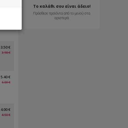
Το καλάθι σου είναι άδειο!
Πρόσθεσε προϊόντα από το μενού στα
4.60 €
αριστερά
5.90 €
3.50 €
3.90 €
5.40 €
6.00 €
4.00 €
4.50 €