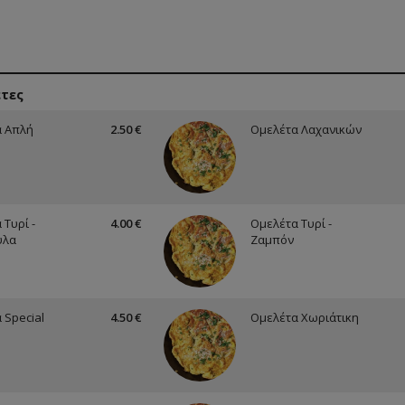
έτες
α Απλή
2.50 €
Ομελέτα Λαχανικών
 Τυρί -
4.00 €
Ομελέτα Τυρί -
ύλα
Ζαμπόν
 Special
4.50 €
Ομελέτα Χωριάτικη