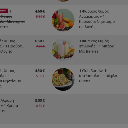
1
4.60 €
1 Φυσικός Χυμός
ΣΙΜΟ
 Χυμός
Ανάμεικτος + 1
5.60 €
λι - Μανταρίνι
Κουλούρι Νηστίσιμο
όπιτα
επιλογής
ός Χυμός
6.50 €
1 Φυσικός Χυμός
 + 1 Γιαούρτι
επιλογής + 1 Μπάρα
7.30 €
πιλογής
Mix Berries
ός Χυμός
4.50 €
1 Club Sandwich
λι + 1
Κοτόπουλο + 1 Βάφλα
5.50 €
ι Νηστίσιμο
Bueno
ς
 Αλμυρή
8.00 €
 + 1 Κρέπα
8.60 €
Oreo