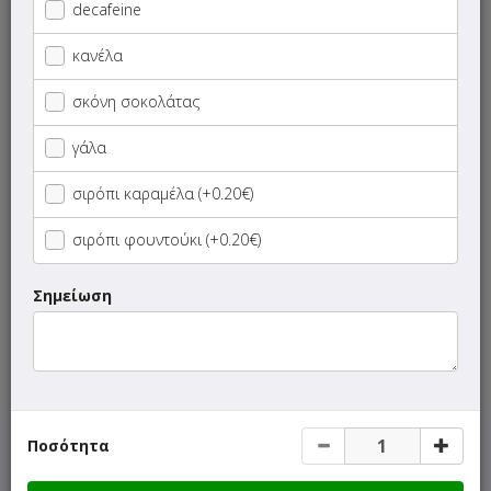
decafeine
Ζεστά Sandwiches
κανέλα
Κρύα Sandwiches
σκόνη σοκολάτας
Φτιάξε το Δικό σου Sandwich
γάλα
σιρόπι καραμέλα (+0.20€)
Hot Dogs
σιρόπι φουντούκι (+0.20€)
Βάφλες
Σημείωση
Προϊόντα Στεργίου
Snacks
Club Sandwiches
Ποσότητα
Dip