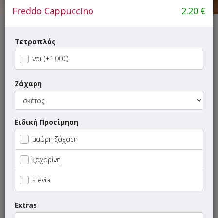
Freddo Cappuccino
2.20
€
ΜΕΝΟΥ
ΠΛΗΡΟΦΟΡΙΕΣ
ΑΞΙΟΛΟΓΗΣΕΙΣ
Τετραπλός
ναι (+1.00€)
Γρήγορη
αναζήτηση
Ζάχαρη
προϊόντος...
SUPER Προσφορές
Ειδική Προτίμηση
Καφέδες
μαύρη ζάχαρη
Ροφήματα
ζαχαρίνη
Ζεστά Τσάι
stevia
Σφολιάτες
Extras