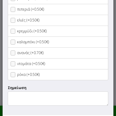
πιπεριά (+0.50€)
Φρουτοσαλάτες
ελιές (+0.50€)
Γλυκά
κρεμμύδι (+0.50€)
Παγωτά
καλαμπόκι (+0.50€)
Γαλακτοκομικά
ανανάς (+0.70€)
ντομάτα (+0.50€)
Χυμοί
ρόκα (+0.50€)
Αναψυκτικά
Σημείωση
Μπύρες - Ποτά
0.00 €
Η ΠΑΡΑΓΓΕΛΙΑ ΣΟΥ