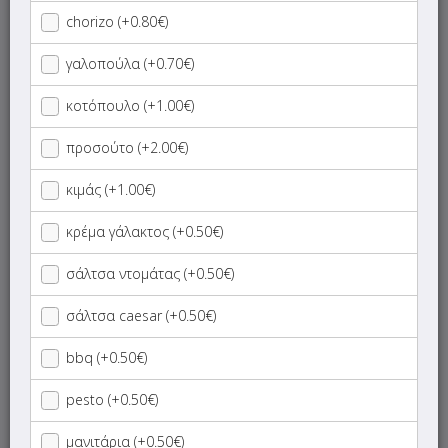
Mezzo Lab (13:00 - 00:00)
chorizo (+0.80€)
γαλοπούλα (+0.70€)
Φρέσκοι Χυμοί & Smoothies
κοτόπουλο (+1.00€)
Καφέδες - Ροφήματα
προσούτο (+2.00€)
Σφολιατοειδή
κιμάς (+1.00€)
Πίτσα - Pinsa - Πεϊνιρλί Ατομικά Χειροποίητα
κρέμα γάλακτος (+0.50€)
σάλτσα ντομάτας (+0.50€)
Πιάτα
σάλτσα caesar (+0.50€)
Σάντουιτς
bbq (+0.50€)
Κρέπα
pesto (+0.50€)
Βάφλα
μανιτάρια (+0.50€)