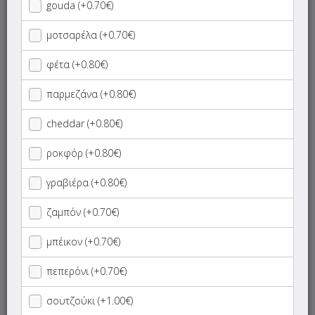
gouda (+0.70€)
ΜΕΝΟΥ
ΠΛΗΡΟΦΟΡΙΕΣ
ΑΞΙΟΛΟΓΗΣΕΙΣ
μοτσαρέλα (+0.70€)
Ο καφές πού χρησιμοποιούμε είναι Illy!
φέτα (+0.80€)
Για παραγγελίες άνω των 25€ δώρο ένα γλυκό!
παρμεζάνα (+0.80€)
ΝΕΟ:
Δοκίμασε τώρα τις
νέες λαχταριστές γεύσεις
του Mezzo Lab - πίτσες, καλτσόνε, ζυμαρικά
!
cheddar (+0.80€)
Διαθέσιμες καθημερινά από τη 1 το μεσημέρι!
ροκφόρ (+0.80€)
Γρήγορη
αναζήτηση
γραβιέρα (+0.80€)
προϊόντος...
ζαμπόν (+0.70€)
SUPER Προσφορές
μπέικον (+0.70€)
ΠΑΙΔΙΚΑ ΓΕΥΜΑΤΑ
πεπερόνι (+0.70€)
ΝΗΣΤΙΣΙΜΑ
σουτζούκι (+1.00€)