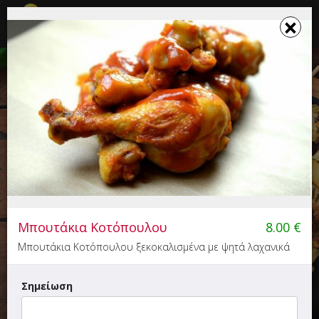
☰
×
×
Το καλάθι σου ενημερώθηκε
MEATING
Σουβλάκι, Burger
6.00+
Μπουτάκια Κοτόπουλου
8.00
€
Κουντουριώτου 49, Προκυμαία, Μυτιλήνη
Μπουτάκια Κοτόπουλου ξεκοκαλισμένα με ψητά λαχανικά
Σημείωση