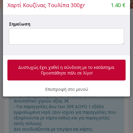
Χαρτί Κουζίνας Τουλίπα 300gr
1.40
€
Δυστυχώς έχει χαθεί η σύνδεση με το κατάστημα.
Σημείωση
Προσπάθησε πάλι σε λίγο!
ΜΕΝΟΥ
ΠΛΗΡΟΦΟΡΙΕΣ
ΑΞΙΟΛΟΓΗΣΕΙΣ
Δυστυχώς έχει χαθεί η σύνδεση με το κατάστημα.
Προσπάθησε πάλι σε λίγο!
- Για παραγγελίες άνω των 10€ ΔΩΡΟ 2 εμφιαλωμένα
Επιστροφή στο μενού
νερά.
- Για παραγγελίες άνω των 20€ ΔΩΡΟ ένα
αντισηπτικό χεριών αξίας 3€.
- Για παραγγελίες άνω των 30€ ΔΩΡΟ 1 εξάδα
εμφιαλωμένα νερά. (Δεν ισχύει για παραγγελίες που
εξοφλούνται με κάρτα καθώς και για παραγγελίες
εκτός πόλεως)
Δεν συνδυάζονται με τσιγάρα και κάρτες