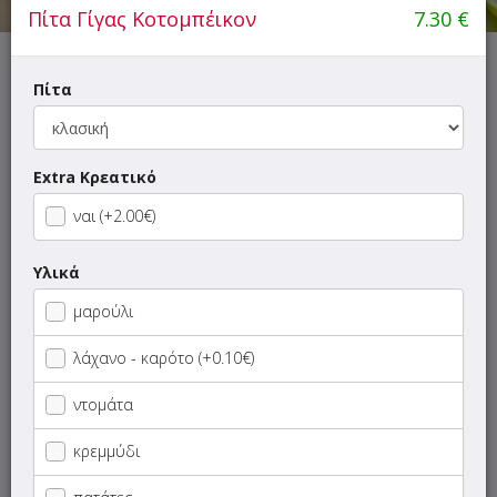
Πίτα Γίγας Κοτομπέικον
7.30
€
Αυτή τη στιγμή το κατάστημα δεν εξυπηρετεί παραγγελίες.
Πίτα
Extra Κρεατικό
ΜΕΝΟΥ
ΠΛΗΡΟΦΟΡΙΕΣ
ΑΞΙΟΛΟΓΗΣΕΙΣ
ναι (+2.00€)
Υλικά
Γρήγορη
αναζήτηση
μαρούλι
προϊόντος...
SUPER Προσφορές
λάχανο - καρότο (+0.10€)
Ορεκτικά
ντομάτα
κρεμμύδι
Σαλάτες