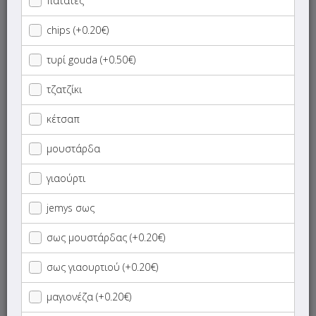
πατάτες
Πίτες
chips (+0.20€)
Πίτες Γίγας
τυρί gouda (+0.50€)
τζατζίκι
Σάντουιτς
κέτσαπ
Jemys Σάντουιτς
μουστάρδα
Σκεπαστές
γιαούρτι
Τεμάχια
jemys σως
σως μουστάρδας (+0.20€)
Μερίδες
σως γιαουρτιού (+0.20€)
Ποικιλίες Κρεατικών
μαγιονέζα (+0.20€)
Burgers