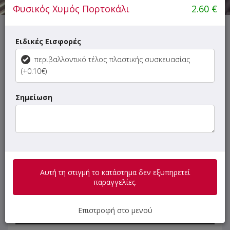
Φυσικός Χυμός Πορτοκάλι
2.60
€
Αυτή τη στιγμή το κατάστημα δεν εξυπηρετεί παραγγελίες.
Ειδικές Εισφορές
περιβαλλοντικό τέλος πλαστικής συσκευασίας
(+0.10€)
Σημείωση
ΜΕΝΟΥ
ΠΛΗΡΟΦΟΡΙΕΣ
ΑΞΙΟΛΟΓΗΣΕΙΣ
Γρήγορη
αναζήτηση
προϊόντος...
Οι προτάσεις μας
Αυτή τη στιγμή το κατάστημα δεν εξυπηρετεί
παραγγελίες.
Καφέδες
Επιστροφή στο μενού
Ροφήματα Σοκολάτας