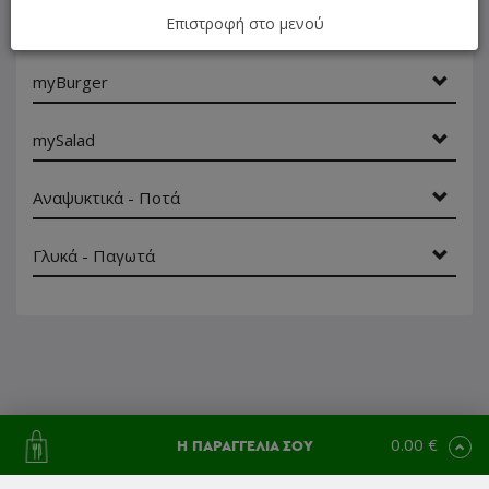
Sandwich
Επιστροφή στο μενού
myBurger
mySalad
Αναψυκτικά - Ποτά
Γλυκά - Παγωτά
0.00 €
Η ΠΑΡΑΓΓΕΛΙΑ ΣΟΥ