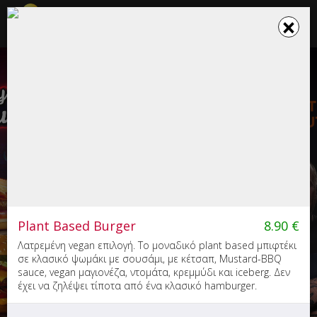
☰
×
×
Το καλάθι σου ενημερώθηκε
MYBURGER (ΧΑΝΙΑ)
Burger
6.00
Plant Based Burger
8.90
€
Σκαλίδη 77, Χανιά
Λατρεμένη vegan επιλογή. Το μοναδικό plant based μπιφτέκι
σε κλασικό ψωμάκι με σουσάμι, με κέτσαπ, Mustard-BBQ
sauce, vegan μαγιονέζα, ντομάτα, κρεμμύδι και iceberg. Δεν
έχει να ζηλέψει τίποτα από ένα κλασικό hamburger.