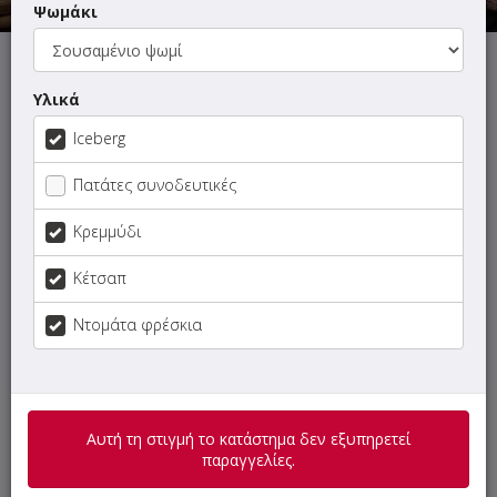
Ψωμάκι
Αυτή τη στιγμή το κατάστημα δεν εξυπηρετεί παραγγελίες.
Υλικά
Iceberg
Πατάτες συνοδευτικές
ΜΕΝΟΥ
ΠΛΗΡΟΦΟΡΙΕΣ
ΑΞΙΟΛΟΓΗΣΕΙΣ
Κρεμμύδι
Γρήγορη
Κέτσαπ
αναζήτηση
προϊόντος...
Ντομάτα φρέσκια
SUPER Προσφορές
Ορεκτικά
Αυτή τη στιγμή το κατάστημα δεν εξυπηρετεί
παραγγελίες.
Extras