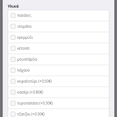
Προσπάθησε πάλι σε λίγο!
Υλικά
πατάτες
ντομάτα
ΜΕΝΟΥ
ΠΛΗΡΟΦΟΡΙΕΣ
ΑΞΙΟΛΟΓΗΣΕΙΣ
κρεμμύδι
κέτσαπ
Γρήγορη
αναζήτηση
μουστάρδα
προϊόντος...
SUPER Προσφορές
λάχανο
κεφαλοτύρι (+0.50€)
Νηστίσιμα
κασέρι (+0.80€)
Πίτες
τυροσαλάτα (+0.30€)
Ψωμάκια
τζατζίκι (+0.30€)