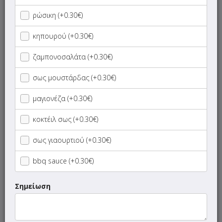
Μπαγκέτες
ρώσικη (+0.30€)
κηπουρού (+0.30€)
Τεμάχια
ζαμπονοσαλάτα (+0.30€)
Μερίδες
σως μουστάρδας (+0.30€)
Club Sandwich
μαγιονέζα (+0.30€)
Φτιάξε το Δικό σου Τοστ
κοκτέιλ σως (+0.30€)
σως γιαουρτιού (+0.30€)
Burgers
bbq sauce (+0.30€)
Πίτσες (18:00 - 01:00)
Σημείωση
Ζυμαρικά