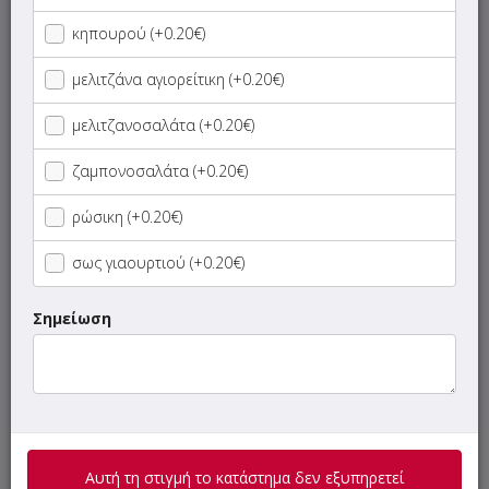
Ορεκτικά
κηπουρού (+0.20€)
μελιτζάνα αγιορείτικη (+0.20€)
Αλοιφές
μελιτζανοσαλάτα (+0.20€)
Σαλάτες
ζαμπονοσαλάτα (+0.20€)
Πίτες
ρώσικη (+0.20€)
Ψωμάκια
σως γιαουρτιού (+0.20€)
Κυπριακές Πίτες
Σημείωση
Αραβικές Πίτες
Θηρίο ( Γίγας Αραβική Πίτα)
Αυτή τη στιγμή το κατάστημα δεν εξυπηρετεί
Μπαγκέτες