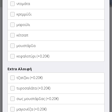
ντομάτα
κρεμμύδι
Αυτή τη στιγμή το κατάστημα δεν εξυπηρετεί παραγγελίες.
μαρούλι
κέτσαπ
μουστάρδα
ΜΕΝΟΥ
ΠΛΗΡΟΦΟΡΙΕΣ
ΑΞΙΟΛΟΓΗΣΕΙΣ
κεφαλοτύρι (+0.20€)
Γρήγορη
αναζήτηση
Extra Αλοιφή
προϊόντος...
SUPER Προσφορές
τζατζίκι (+0.20€)
τυροσαλάτα (+0.20€)
ΠΑΙΔΙΚΑ ΓΕΥΜΑΤΑ
σως μουστάρδας (+0.20€)
ΝΗΣΤΙΣΙΜΑ
μαγιονέζα (+0.20€)