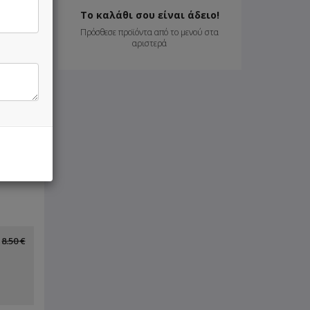
10.50 €
Το καλάθι σου είναι άδειο!
Πρόσθεσε προϊόντα από το μενού στα
αριστερά
13.00 €
15.80 €
6.50 €
8.50 €