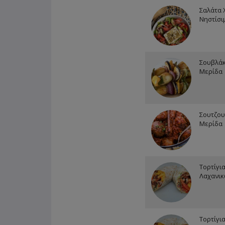
Σαλάτα 
Νηστίσι
Σουβλάκ
Μερίδα
Σουτζου
Μερίδα
Τορτίγι
Λαχανι
Τορτίγι