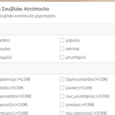
 Σουβλάκι Κοτόπουλο
ουβλάκι κοτόπουλο χειροποίητο.
ατάτες
μαρούλι
ΠΛΗΡΟΦΟΡΙΕΣ
ΑΞΙΟΛΟΓΗΣΕΙΣ
τομάτα
ketchup
ρεμμύδι
μουστάρδα
φαλοτύρι (+0.20€)
ζαμπονοσαλάτα (+0.30€)
επιλογής
8.00 €
2 Πίτες επιλογής + 1
ατζίκι (+0.30€)
ρώσικη (+0.30€)
Coca-Cola 330ml
9.00 €
επιλογής
ροσαλάτα (+0.30€)
σως μουστάρδας (+0.30€)
γιονέζα (+0.30€)
γιαούρτι (+0.30€)
ια επιλογής
8.00 €
2 Ψωμάκια επιλογής +
ηπουρού (+0.30€)
σως γιαουρτιού (+0.30€)