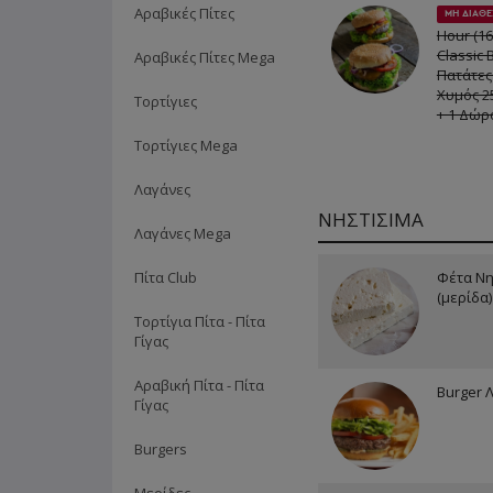
Αραβικές Πίτες
ΜΗ ΔΙΑΘΕ
Hour (16:
Classic 
Αραβικές Πίτες Mega
Πατάτες
Χυμός 2
Τορτίγιες
+ 1 Δώρ
Τορτίγιες Mega
Λαγάνες
ΝΗΣΤΙΣΙΜΑ
Λαγάνες Mega
Πίτα Club
Φέτα Νη
(μερίδα)
Τορτίγια Πίτα - Πίτα
Γίγας
Αραβική Πίτα - Πίτα
Burger 
Γίγας
Burgers