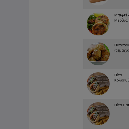
Μπιφτέκ
Μερίδα
Πατατοκ
(τεμάχιο
Πίτα
Κολοκυ
Πίτα Πα