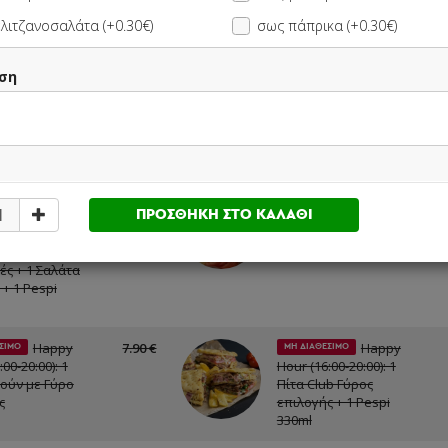
1 Coca-Cola 330ml
9.00 €
λιτζανοσαλάτα (+0.30€)
σως πάπρικα (+0.30€)
επιλογής
ση
άκια
13.00 €
5 Καλαμάκια Χοιρινά +
λο + 5 Πίτες
5 Πίτες Παραδοσιακές
15.80 €
ιακές + 1
+ 1 Coca-Cola 500ml
la 500ml
επιλογής
Happy
15.90 €
Happy
ΣΙΜΟ
ΜΗ ΔΙΑΘΕΣΙΜΟ
ΠΡΟΣΘΗΚΗ ΣΤΟ ΚΑΛΑΘΙ
00-20:00): 1
Hour (16:00-20:00): 1
Burger + 1
Γύρο Box + 1 Pespi
Πατάτες
330ml
ές + 1 Σαλάτα
+ 1 Pespi
Happy
7.90 €
Happy
ΣΙΜΟ
ΜΗ ΔΙΑΘΕΣΙΜΟ
00-20:00): 1
Hour (16:00-20:00): 1
ούν με Γύρο
Πίτα Club Γύρος
ς
επιλογής + 1 Pespi
330ml