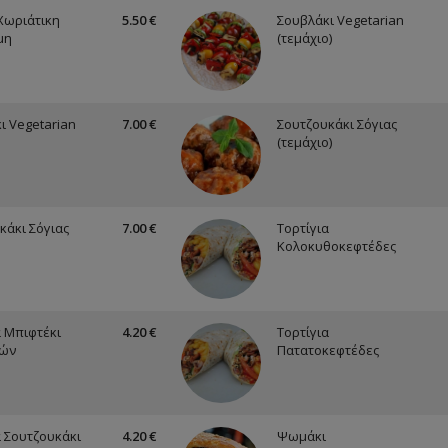
Χωριάτικη
5.50 €
Σουβλάκι Vegetarian
μη
(τεμάχιο)
ι Vegetarian
7.00 €
Σουτζουκάκι Σόγιας
(τεμάχιο)
κάκι Σόγιας
7.00 €
Τορτίγια
Κολοκυθοκεφτέδες
α Μπιφτέκι
4.20 €
Τορτίγια
κών
Πατατοκεφτέδες
α Σουτζουκάκι
4.20 €
Ψωμάκι