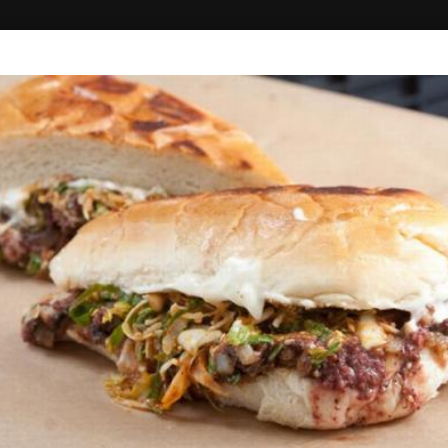
ΚΗ
ΔΙΑΓΩΝΙΣΜΟΙ
ΣΥΝΔΕΣΗ
ΓΥΡΑΔΙΚΟ
Σουβλάκι - Ψητά, Fast Food, Burger
0.00+
29'
Μιχαήλ Καραολή 59 , Ξάνθη