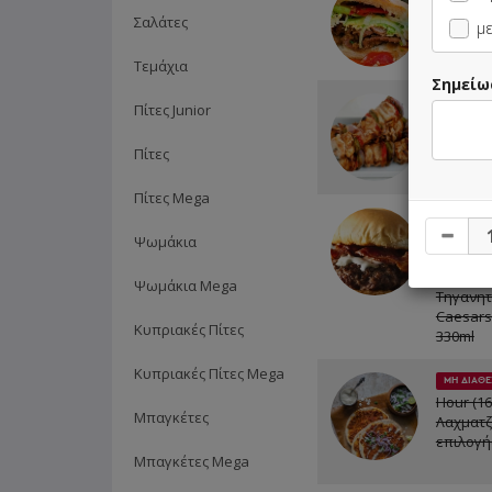
Σαλάτες
με
Τεμάχια
Σημείω
5 Καλαμ
Πίτες Junior
Κοτόπου
Παραδοσ
Πίτες
Coca-Co
Πίτες Mega
ΜΗ ΔΙΑΘΕ
Hour (16:
Ψωμάκια
Classic 
Μερίδα 
Ψωμάκια Mega
Τηγανητ
Caesars 
Κυπριακές Πίτες
330ml
Κυπριακές Πίτες Mega
ΜΗ ΔΙΑΘΕ
Hour (16:
Μπαγκέτες
Λαχματζ
επιλογή
Μπαγκέτες Mega