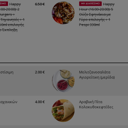
Happy
6.50 €
Happy
ΣΙΜΟ
ΜΗ ΔΙΑΘΕΣΙΜΟ
00-20:00): 2
Hour (16:00-20:00): 5
Burgers +
Ούζο Σφηνάκια με
 Τηγανητές + 1
Γύρο επιλογής + 1
50ml επιλογής
Pespi 330ml
ο Έκπληξη
στίσιμη
2.00 €
Μελιτζανοσαλάτα
Αγιορείτικη (μερίδα)
Λαχανικών
4.00 €
Αραβική Πίτα
Κολοκυθοκεφτέδες