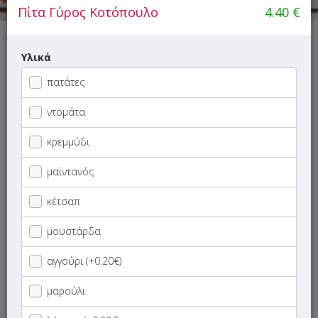
Πίτα Γύρος Κοτόπουλο
4.40
€
Αυτή τη στιγμή το κατάστημα δεν εξυπηρετεί παραγγελίες.
Υλικά
πατάτες
ντομάτα
ΜΕΝΟΥ
ΠΛΗΡΟΦΟΡΙΕΣ
ΑΞΙΟΛΟΓΗΣΕΙΣ
κρεμμύδι
μαϊντανός
Γρήγορη
αναζήτηση
κέτσαπ
προϊόντος...
SUPER Προσφορές
μουστάρδα
ΠΑΙΔΙΚΑ ΓΕΥΜΑΤΑ
αγγούρι (+0.20€)
μαρούλι
ΝΗΣΤΙΣΙΜΑ