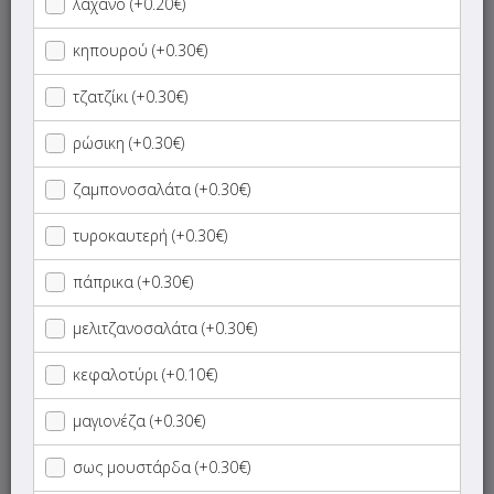
λάχανο (+0.20€)
Family Box
κηπουρού (+0.30€)
Ορεκτικά
τζατζίκι (+0.30€)
Finger Food
ρώσικη (+0.30€)
ζαμπονοσαλάτα (+0.30€)
Σαλάτες
τυροκαυτερή (+0.30€)
Τεμάχια
πάπρικα (+0.30€)
Τεμάχια σε Λάμα
μελιτζανοσαλάτα (+0.30€)
Πίτες
κεφαλοτύρι (+0.10€)
μαγιονέζα (+0.30€)
Αραβικές Πίτες Γίγας
σως μουστάρδα (+0.30€)
Ψωμάκια