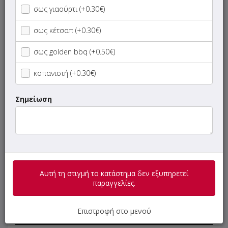
σως γιαούρτι (+0.30€)
Λαγάνες
σως κέτσαπ (+0.30€)
σως golden bbq (+0.50€)
Μπαγκέτες
κοπανιστή (+0.30€)
Κυπριακές Πίτες
Σημείωση
Burger
Pita Club
Μερίδες
Αυτή τη στιγμή το κατάστημα δεν εξυπηρετεί
παραγγελίες.
Μερίδες σε Λάμα
Επιστροφή στο μενού
Το Κιλό